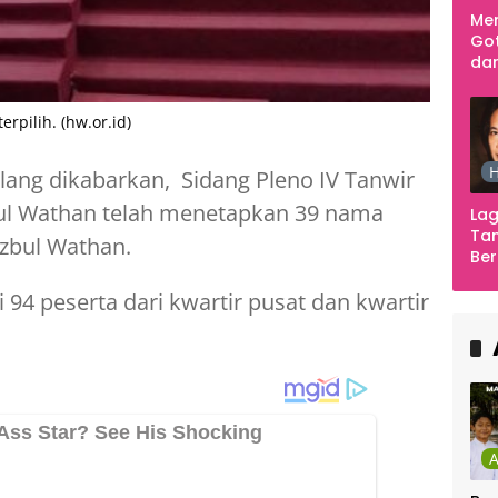
Me
Go
dar
Te
Sm
pilih. (hw.or.id)
H
lang dikabarkan, Sidang Pleno IV Tanwir
ul Wathan telah menetapkan 39 nama
Lag
Tan
izbul Wathan.
Ber
Ula
94 peserta dari kwartir pusat dan kwartir
Ca
Ber