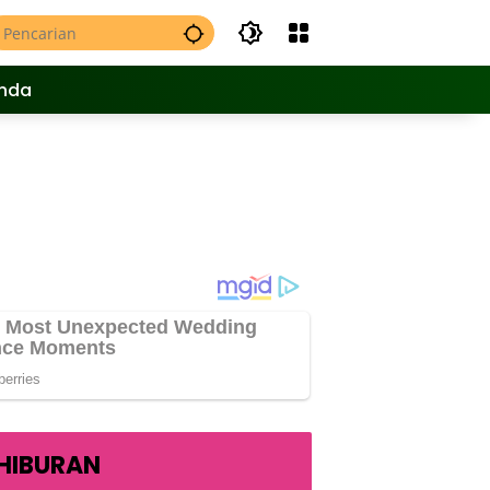
nda
HIBURAN