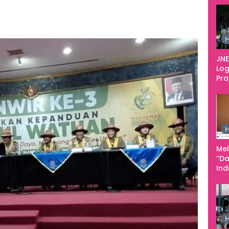
513
H
JNE
Log
Pr
Fes
Tan
Pe
Ke
H
Me
“Da
In
Men
H