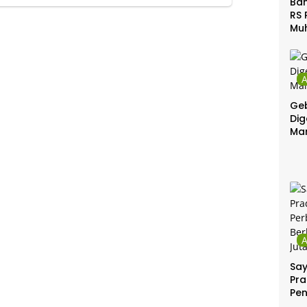
Ban
RS 
Mu
Gel
Gra
Geb
Dig
Ma
Sa
Pra
Pe
Per