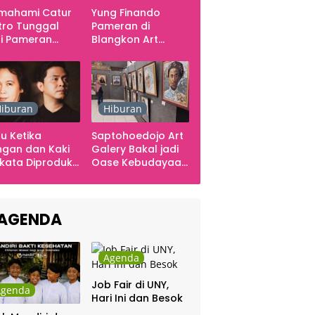
mahami Catur
Yung Finando
tro Tunggal
Pameran di
i Pameran
Blangkon Art
mporer
Space, Ekspresikan
arabawana
Ingatan dan Emosi
iburan
Hiburan
u Ketika
Saptohoedojo Art
gan dan Kaki
Galery Bakal jadi
kata Diproduksi
Oase Kebudayaan
ng, Dinyanyikan
di Indonesia
kra Khan
sama Chrisye
AGENDA
Agenda
Job Fair di UNY,
Agenda
Hari Ini dan Besok