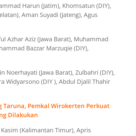
hammad Harun (Jatim), Khomsatun (DIY),
latan), Aman Suyadi (Jateng), Agus
ful Azhar Aziz (Jawa Barat), Muhammad
chammad Bazzar Marzuqie (DIY),
n Noerhayati (Jawa Barat), Zulbahri (DIY),
 Widyarsono (DIY ), Abdul Djalil Thahir
 Taruna, Pemkal Wirokerten Perkuat
ang Dilakukan
 Kasim (Kalimantan Timur), Apris