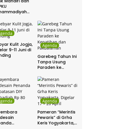
k Mandiri dan
PKU
hammadiyah
ar Khitanan
tis
Agenda
yar Kulit Jogja,
Agenda
elar 9-11 Juni di
nding
Garebeg Tahun Ini
Tanpa Usung
Paraden ke
Kepatihan dan
Pakualaman
Agenda
Agenda
yembara
Pameran “Merintis
desain
Pewaris” di Grha
nanda
Keris Yogyakarta,
batasan DIY
Digelar 17 – 20