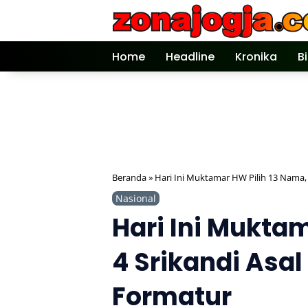
Langsung
ke
konten
Home
Headline
Kronika
B
Beranda
»
Hari Ini Muktamar HW Pilih 13 Nama,
Nasional
Hari Ini Mukta
4 Srikandi Asa
Formatur