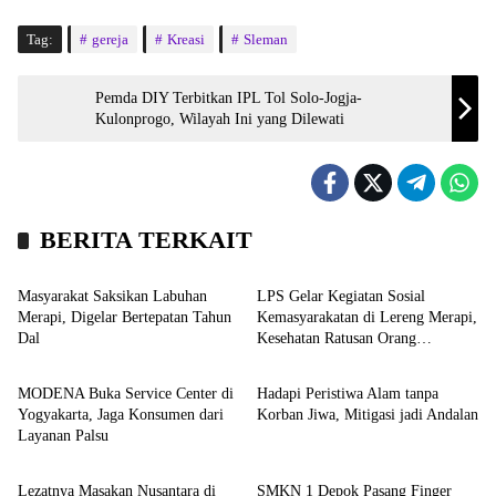
Tag:
gereja
Kreasi
Sleman
Pemda DIY Terbitkan IPL Tol Solo-Jogja-
Kulonprogo, Wilayah Ini yang Dilewati
BERITA TERKAIT
Wisata
Kronika
Masyarakat Saksikan Labuhan
LPS Gelar Kegiatan Sosial
Merapi, Digelar Bertepatan Tahun
Kemasyarakatan di Lereng Merapi,
Dal
Kesehatan Ratusan Orang
Bisnis
Opini
Diperiksa
MODENA Buka Service Center di
Hadapi Peristiwa Alam tanpa
Yogyakarta, Jaga Konsumen dari
Korban Jiwa, Mitigasi jadi Andalan
Layanan Palsu
Wisata
Kampus
Lezatnya Masakan Nusantara di
SMKN 1 Depok Pasang Finger