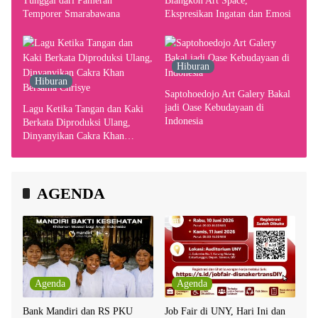
Tunggal dari Pameran
Blangkon Art Space,
Temporer Smarabawana
Ekspresikan Ingatan dan Emosi
Hiburan
Hiburan
Saptohoedojo Art Galery Bakal
jadi Oase Kebudayaan di
Lagu Ketika Tangan dan Kaki
Indonesia
Berkata Diproduksi Ulang,
Dinyanyikan Cakra Khan
Bersama Chrisye
AGENDA
Agenda
Agenda
Bank Mandiri dan RS PKU
Job Fair di UNY, Hari Ini dan