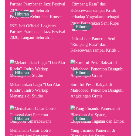
Hiburan
JNE Jadi Official Logistics
Hiburan
Partner Prambanan Jazz Festival
2026, Tangani Seluruh
Diskusi dan Pameran Seni
Pergerakan Kebutuhan Konser
“Rimpang Rasa” dari
Kekecewaan sampai Kritik
terhadap Yogyakarta sebagai
Pusat Pergerakan Seni Rupa
Indonesia
Hiburan
Hiburan
Melantunkan Lagu “Dan Aku
Sore Ini Pesta Rakyat di
Rindu”, Indro Warkop
Malioboro, Penonton Disuguhi
Menangis di Studio
Angkringan Gratis
Hiburan
Hiburan
Memahami Catur Gotro
Yung Finando Pameran di