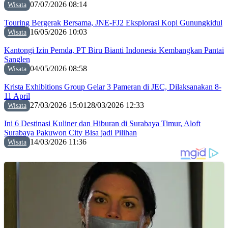
07/07/2026 08:14
Wisata
Touring Bergerak Bersama, JNE-FJ2 Eksplorasi Kopi Gunungkidul
16/05/2026 10:03
Wisata
Kantongi Izin Pemda, PT Biru Bianti Indonesia Kembangkan Pantai
Sanglen
04/05/2026 08:58
Wisata
Krista Exhibitions Group Gelar 3 Pameran di JEC, Dilaksanakan 8-
11 April
27/03/2026 15:01
28/03/2026 12:33
Wisata
Ini 6 Destinasi Kuliner dan Hiburan di Surabaya Timur, Aloft
Surabaya Pakuwon City Bisa jadi Pilihan
14/03/2026 11:36
Wisata