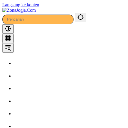
21
Langsung ke konten
Home
Headline
Kronika
Bisnis
Wisata
Hiburan