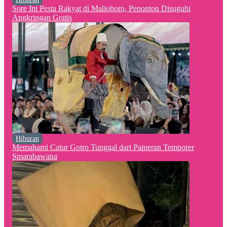
Sore Ini Pesta Rakyat di Malioboro, Penonton Disuguhi
Angkringan Gratis
Hiburan
Memahami Catur Gotro Tunggal dari Pameran Temporer
Smarabawana