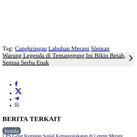
Tag:
Cangkringan
Labuhan Merapi
Sleman
Warung Legenda di Temanggung Ini Bikin Betah,
Semua Serba Enak
BERITA TERKAIT
Kronika
LPS Gelar Kegiatan Sosial Kemasyarakatan di Lereng Merapi,