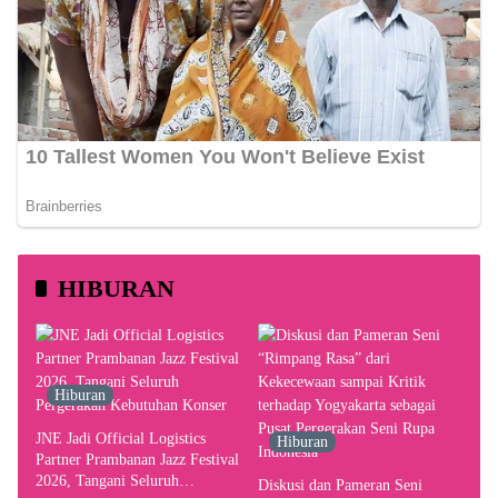
HIBURAN
Hiburan
JNE Jadi Official Logistics
Hiburan
Partner Prambanan Jazz Festival
2026, Tangani Seluruh
Diskusi dan Pameran Seni