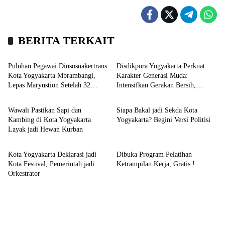
BERITA TERKAIT
Profil
Kronika
Puluhan Pegawai Dinsosnakertrans
Disdikpora Yogyakarta Perkuat
Kota Yogyakarta Mbrambangi,
Karakter Generasi Muda:
Lepas Maryustion Setelah 32
Intensifkan Gerakan Bersih,
Headline
Headline
Tahun jadi Abdi Negara
Kesehatan Mental, dan Wirausaha
Wawali Pastikan Sapi dan
Siapa Bakal jadi Sekda Kota
Kambing di Kota Yogyakarta
Yogyakarta? Begini Versi Politisi
Layak jadi Hewan Kurban
Headline
Agenda
Kota Yogyakarta Deklarasi jadi
Dibuka Program Pelatihan
Kota Festival, Pemerintah jadi
Ketrampilan Kerja, Gratis !
Orkestrator