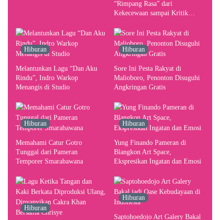
Pergerakan Kebutuhan Konser
“Rimpang Rasa” dari
Kekecewaan sampai Kritik
terhadap Yogyakarta sebagai
Pusat Pergerakan Seni Rupa
Indonesia
Hiburan
Hiburan
Melantunkan Lagu “Dan Aku
Sore Ini Pesta Rakyat di
Rindu”, Indro Warkop
Malioboro, Penonton Disuguhi
Menangis di Studio
Angkringan Gratis
Hiburan
Hiburan
Memahami Catur Gotro
Yung Finando Pameran di
Tunggal dari Pameran
Blangkon Art Space,
Temporer Smarabawana
Ekspresikan Ingatan dan Emosi
Hiburan
Hiburan
Saptohoedojo Art Galery Bakal