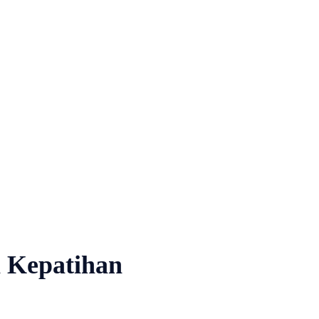
Hiburan
Nasional
Profil
Agenda
i Kepatihan