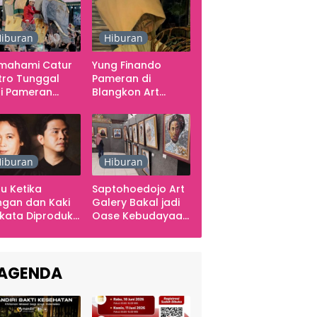
iburan
Hiburan
mahami Catur
Yung Finando
tro Tunggal
Pameran di
i Pameran
Blangkon Art
mporer
Space, Ekspresikan
arabawana
Ingatan dan Emosi
iburan
Hiburan
u Ketika
Saptohoedojo Art
gan dan Kaki
Galery Bakal jadi
kata Diproduksi
Oase Kebudayaan
ng, Dinyanyikan
di Indonesia
kra Khan
sama Chrisye
AGENDA