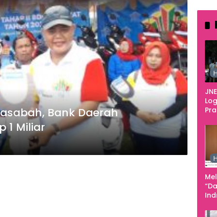
H
JNE
Log
Nasabah, Bank Daerah
Pr
Fes
1 Miliar
Tan
Pe
Ke
H
Me
“Da
In
Men