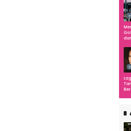
H
Me
Go
dar
Te
Sm
H
Lag
Tan
Ber
Ula
Ca
Ber