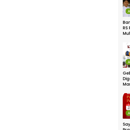
Ban
RS 
Mu
Gel
Gra
Geb
Dig
Ma
Sa
Pra