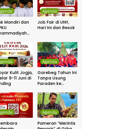
Agenda
Agenda
k Mandiri dan
Job Fair di UNY,
PKU
Hari Ini dan Besok
hammadiyah
ar Khitanan
tis
Agenda
Agenda
yar Kulit Jogja,
Garebeg Tahun Ini
elar 9-11 Juni di
Tanpa Usung
nding
Paraden ke
Kepatihan dan
Pakualaman
Agenda
Agenda
yembara
Pameran “Merintis
desain
Pewaris” di Grha