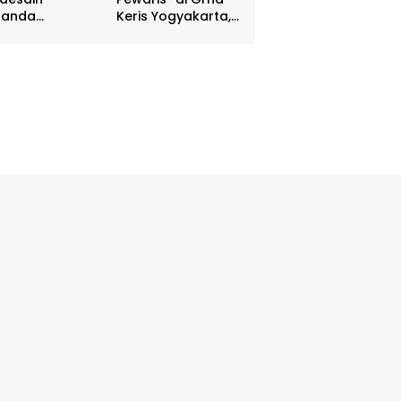
nanda
Keris Yogyakarta,
batasan DIY
Digelar 17 – 20
hadiah Rp 80
April
a