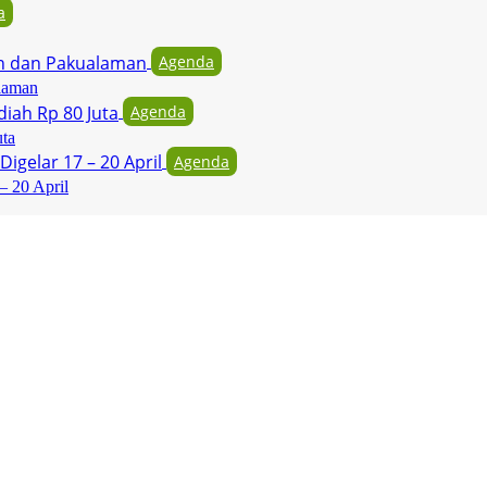
a
Agenda
laman
Agenda
uta
Agenda
– 20 April