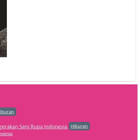
iburan
Hiburan
onesia