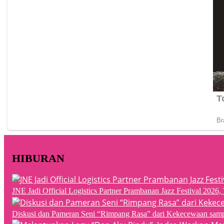
HIBURAN
JNE Jadi Official Logistics Partner Prambanan Jazz Festival 202
Diskusi dan Pameran Seni “Rimpang Rasa” dari Kekecewaan sampai