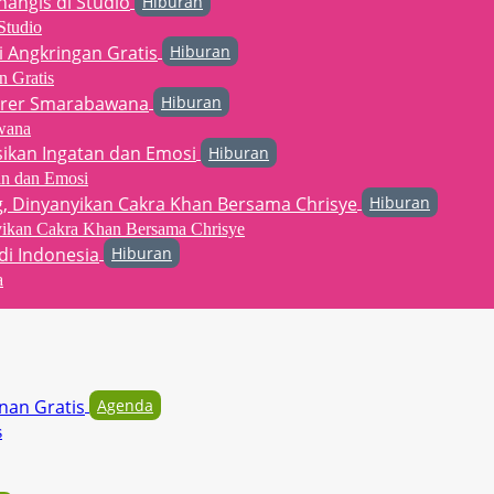
Hiburan
Studio
Hiburan
n Gratis
Hiburan
wana
Hiburan
an dan Emosi
Hiburan
yikan Cakra Khan Bersama Chrisye
Hiburan
a
Agenda
s