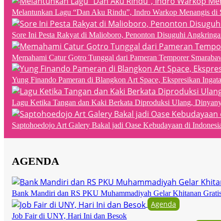
Melantunkan Lagu “Dan Aku Rindu”, Indro Warkop Menangis di 
Sore Ini Pesta Rakyat di Malioboro, Penonton Disuguhi Angkringa
Memahami Catur Gotro Tunggal dari Pameran Temporer Smaraba
Yung Finando Pameran di Blangkon Art Space, Ekspresikan Ingat
Lagu Ketika Tangan dan Kaki Berkata Diproduksi Ulang, Dinyan
Saptohoedojo Art Galery Bakal jadi Oase Kebudayaan di Indonesi
AGENDA
Bank Mandiri dan RS PKU Muhammadiyah Gelar Khitanan Grati
Agenda
Job Fair di UNY, Hari Ini dan Besok