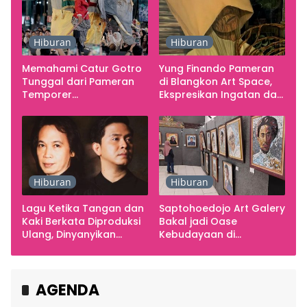
Hiburan
Hiburan
Memahami Catur Gotro
Yung Finando Pameran
Tunggal dari Pameran
di Blangkon Art Space,
Temporer
Ekspresikan Ingatan dan
Smarabawana
Emosi
Hiburan
Hiburan
Lagu Ketika Tangan dan
Saptohoedojo Art Galery
Kaki Berkata Diproduksi
Bakal jadi Oase
Ulang, Dinyanyikan
Kebudayaan di
Cakra Khan Bersama
Indonesia
Chrisye
AGENDA