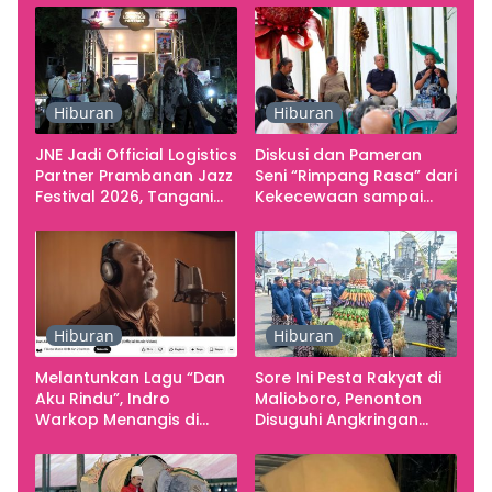
Hiburan
Hiburan
JNE Jadi Official Logistics
Diskusi dan Pameran
Partner Prambanan Jazz
Seni “Rimpang Rasa” dari
Festival 2026, Tangani
Kekecewaan sampai
Seluruh Pergerakan
Kritik terhadap
Kebutuhan Konser
Yogyakarta sebagai
Pusat Pergerakan Seni
Rupa Indonesia
Hiburan
Hiburan
Melantunkan Lagu “Dan
Sore Ini Pesta Rakyat di
Aku Rindu”, Indro
Malioboro, Penonton
Warkop Menangis di
Disuguhi Angkringan
Studio
Gratis