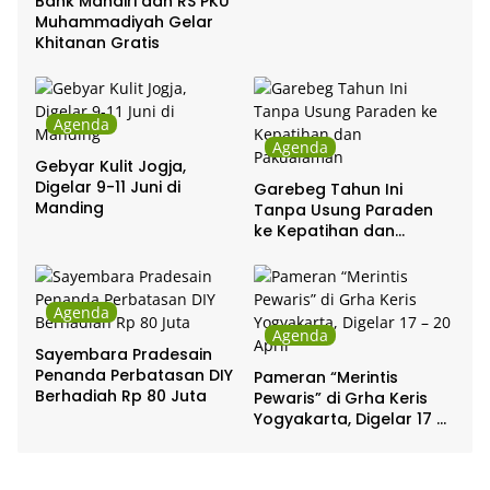
Bank Mandiri dan RS PKU
Muhammadiyah Gelar
Khitanan Gratis
Agenda
Agenda
Gebyar Kulit Jogja,
Digelar 9-11 Juni di
Garebeg Tahun Ini
Manding
Tanpa Usung Paraden
ke Kepatihan dan
Pakualaman
Agenda
Agenda
Sayembara Pradesain
Penanda Perbatasan DIY
Pameran “Merintis
Berhadiah Rp 80 Juta
Pewaris” di Grha Keris
Yogyakarta, Digelar 17 –
20 April