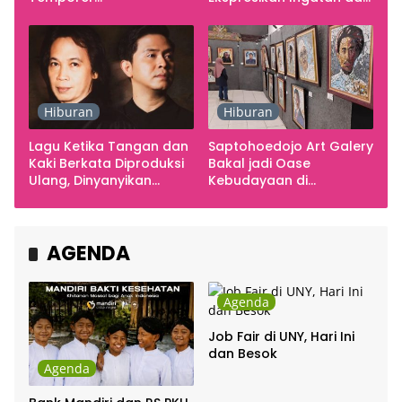
Smarabawana
Emosi
Hiburan
Hiburan
Lagu Ketika Tangan dan
Saptohoedojo Art Galery
Kaki Berkata Diproduksi
Bakal jadi Oase
Ulang, Dinyanyikan
Kebudayaan di
Cakra Khan Bersama
Indonesia
Chrisye
AGENDA
Agenda
Job Fair di UNY, Hari Ini
dan Besok
Agenda