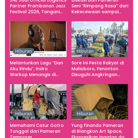
JNE Jadi Official Logistics
Diskusi dan Pameran
Partner Prambanan Jazz
Seni “Rimpang Rasa” dari
Festival 2026, Tangani
Kekecewaan sampai
Seluruh Pergerakan
Kritik terhadap
Kebutuhan Konser
Yogyakarta sebagai
Pusat Pergerakan Seni
Rupa Indonesia
Hiburan
Hiburan
Melantunkan Lagu “Dan
Sore Ini Pesta Rakyat di
Aku Rindu”, Indro
Malioboro, Penonton
Warkop Menangis di
Disuguhi Angkringan
Studio
Gratis
Hiburan
Hiburan
Memahami Catur Gotro
Yung Finando Pameran
Tunggal dari Pameran
di Blangkon Art Space,
Temporer
Ekspresikan Ingatan dan