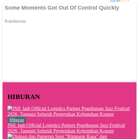
HIBURAN
Hiburan
JNE Jadi Official Logistics Partner Prambanan Jazz Festival
2026, Tangani Seluruh Pergerakan Kebutuhan Konser