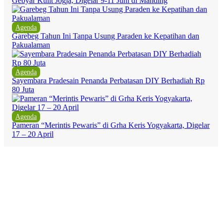
Gebyar Kulit Jogja, Digelar 9-11 Juni di Manding
Agenda
Garebeg Tahun Ini Tanpa Usung Paraden ke Kepatihan dan
Pakualaman
Agenda
Sayembara Pradesain Penanda Perbatasan DIY Berhadiah Rp
80 Juta
Agenda
Pameran “Merintis Pewaris” di Grha Keris Yogyakarta, Digelar
17 – 20 April