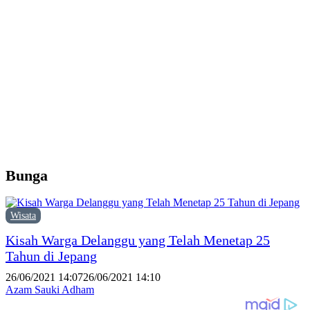
d
Y
M
H
P
F
P
Bunga
Wisata
Kisah Warga Delanggu yang Telah Menetap 25
Tahun di Jepang
26/06/2021 14:07
26/06/2021 14:10
Azam Sauki Adham