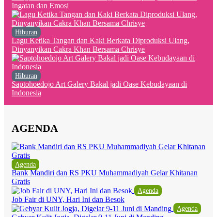
Ingatan dan Emosi
Hiburan
Lagu Ketika Tangan dan Kaki Berkata Diproduksi Ulang,
Dinyanyikan Cakra Khan Bersama Chrisye
Hiburan
Saptohoedojo Art Galery Bakal jadi Oase Kebudayaan di
Indonesia
AGENDA
Agenda
Bank Mandiri dan RS PKU Muhammadiyah Gelar Khitanan
Gratis
Agenda
Job Fair di UNY, Hari Ini dan Besok
Agenda