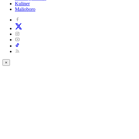
Kuliner
Malioboro
×