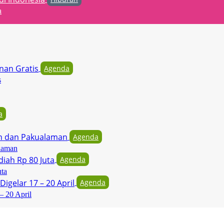
a
Agenda
s
a
Agenda
laman
Agenda
uta
Agenda
– 20 April