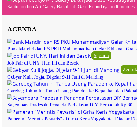
Saptohoedojo Art Galery Bakal jadi Oase Kebudayaan di Indonesi
AGENDA
Bank Mandiri dan RS PKU Muhammadiyah Gelar Khitanan Grati
Agenda
Job Fair di UNY, Hari Ini dan Besok
Agend
Gebyar Kulit Jogja, Digelar 9-11 Juni di Manding
Garebeg Tahun Ini Tanpa Usung Paraden ke Kepatihan dan Pakua
Sayembara Pradesain Penanda Perbatasan DIY Berhadiah Rp 80 J
Pameran “Merintis Pewaris” di Grha Keris Yogyakarta, Digelar 17 