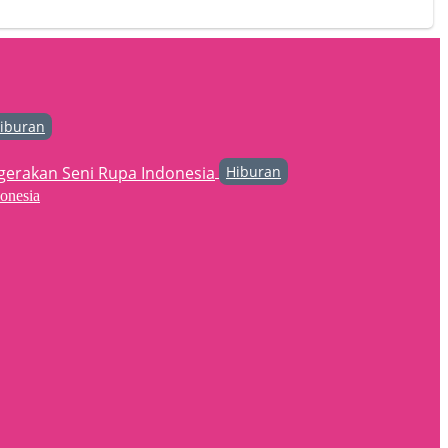
iburan
Hiburan
onesia