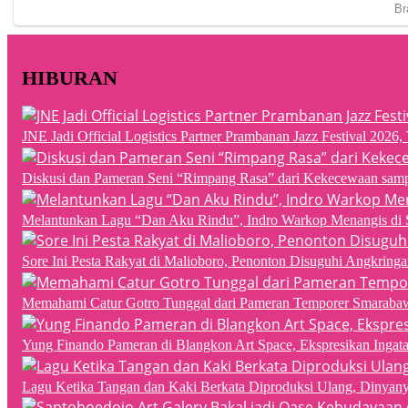
HIBURAN
JNE Jadi Official Logistics Partner Prambanan Jazz Festival 202
Diskusi dan Pameran Seni “Rimpang Rasa” dari Kekecewaan sampai
Melantunkan Lagu “Dan Aku Rindu”, Indro Warkop Menangis di 
Sore Ini Pesta Rakyat di Malioboro, Penonton Disuguhi Angkringa
Memahami Catur Gotro Tunggal dari Pameran Temporer Smaraba
Yung Finando Pameran di Blangkon Art Space, Ekspresikan Ingat
Lagu Ketika Tangan dan Kaki Berkata Diproduksi Ulang, Dinyan