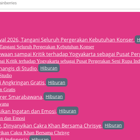
H
6, Tangani Seluruh Pergerakan Kebutuhan Konser
 Kritik terhadap Yogyakarta sebagai Pusat Pergerakan Seni Rupa Ind
Hiburan
Studio
Hiburan
n Gratis
Hiburan
wana
Hiburan
an dan Emosi
Hiburan
yikan Cakra Khan Bersama Chrisye
Hiburan