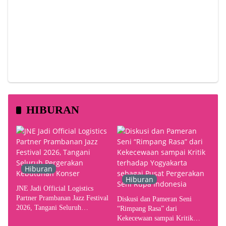
HIBURAN
Hiburan
Hiburan
JNE Jadi Official Logistics
Partner Prambanan Jazz Festival
Diskusi dan Pameran Seni
2026, Tangani Seluruh
“Rimpang Rasa” dari
Pergerakan Kebutuhan Konser
Kekecewaan sampai Kritik