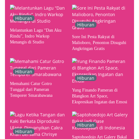
terhadap Yogyakarta sebagai
Pusat Pergerakan Seni Rupa
Indonesia
Hiburan
Hiburan
Melantunkan Lagu “Dan Aku
Rindu”, Indro Warkop
Sore Ini Pesta Rakyat di
Menangis di Studio
Malioboro, Penonton Disuguhi
Angkringan Gratis
Hiburan
Hiburan
Memahami Catur Gotro
Tunggal dari Pameran
Yung Finando Pameran di
Temporer Smarabawana
Blangkon Art Space,
Ekspresikan Ingatan dan Emosi
Hiburan
Hiburan
Saptohoedojo Art Galery Bakal