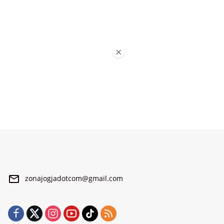
×
zonajogjadotcom@gmail.com