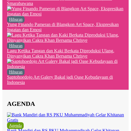
Smarabawana
Hiburan
Yung Finando Pameran di Blangkon Art Space, Ekspresikan
Ingatan dan Emosi
Hiburan
Lagu Ketika Tangan dan Kaki Berkata Diproduksi Ulang,
Dinyanyikan Cakra Khan Bersama Chrisye
Hiburan
Saptohoedojo Art Galery Bakal jadi Oase Kebudayaan di
Indonesia
AGENDA
Agenda
Bank Mandiri dan RS PKU Muhammadiyah Gelar Khitanan