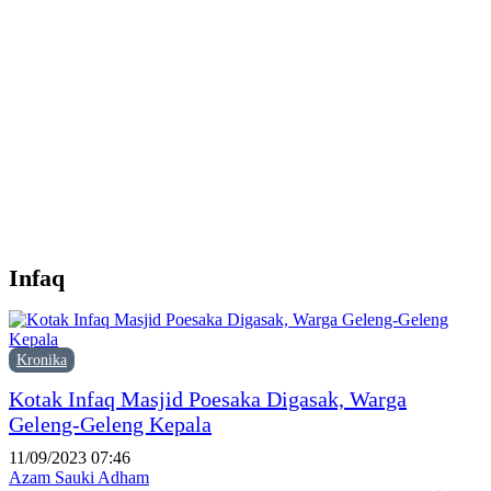
P
1
K
P
N
Infaq
Kronika
Kotak Infaq Masjid Poesaka Digasak, Warga
Geleng-Geleng Kepala
11/09/2023 07:46
Azam Sauki Adham