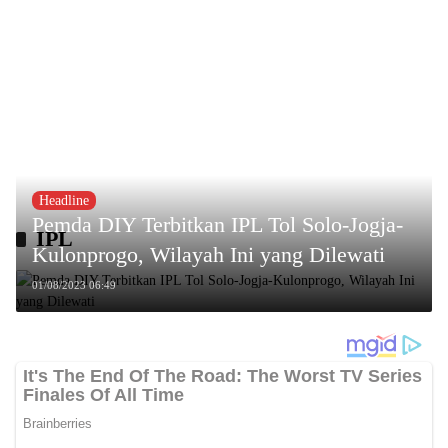
Headline
Pemda DIY Terbitkan IPL Tol Solo-Jogja-
IPL
Kulonprogo, Wilayah Ini yang Dilewati
01/08/2023 06:49