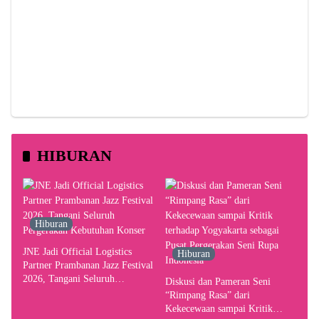
HIBURAN
Hiburan
JNE Jadi Official Logistics
Hiburan
Partner Prambanan Jazz Festival
2026, Tangani Seluruh
Diskusi dan Pameran Seni
Pergerakan Kebutuhan Konser
“Rimpang Rasa” dari
Kekecewaan sampai Kritik