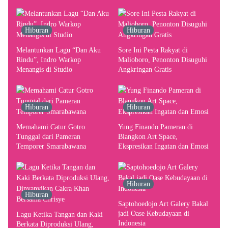
terhadap Yogyakarta sebagai
Pusat Pergerakan Seni Rupa
Indonesia
Hiburan
Hiburan
Melantunkan Lagu “Dan Aku
Sore Ini Pesta Rakyat di
Rindu”, Indro Warkop
Malioboro, Penonton Disuguhi
Menangis di Studio
Angkringan Gratis
Hiburan
Hiburan
Memahami Catur Gotro
Yung Finando Pameran di
Tunggal dari Pameran
Blangkon Art Space,
Temporer Smarabawana
Ekspresikan Ingatan dan Emosi
Hiburan
Hiburan
Saptohoedojo Art Galery Bakal
jadi Oase Kebudayaan di
Lagu Ketika Tangan dan Kaki
Indonesia
Berkata Diproduksi Ulang,