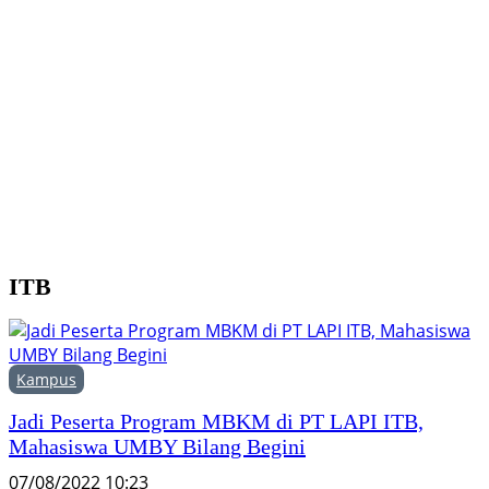
Y
M
H
F
ITB
Kampus
Jadi Peserta Program MBKM di PT LAPI ITB,
Mahasiswa UMBY Bilang Begini
07/08/2022 10:23