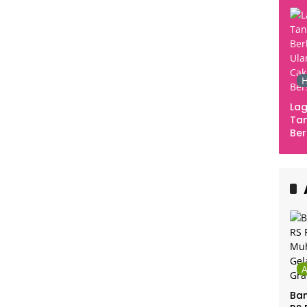
H
Lag
Tan
Ber
Ula
Ca
Ber
Ban