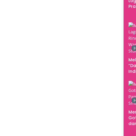
Log
Pr
Fes
Tan
Pe
Ke
H
Me
“Da
In
Men
H
Me
Go
dar
Te
Sm