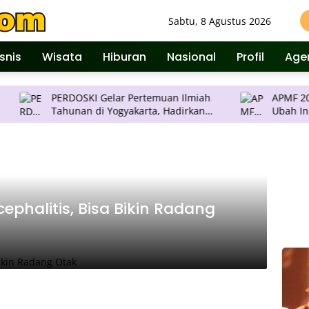
Sabtu, 8 Agustus 2026
isnis
Wisata
Hiburan
Nasional
Profil
Age
PERDOSKI Gelar Pertemuan Ilmiah
APMF 2026 Digelar
Tahunan di Yogyakarta, Hadirkan
Ubah Insight jadi Struktur
Inovasi Dermatologi Terkini
Pengambilan Kep
phalitis, Bisa Bikin Radang