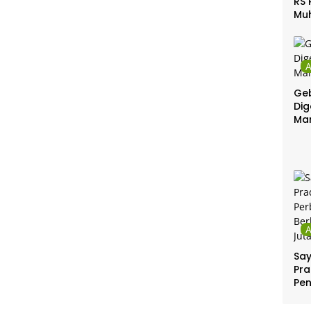
RS 
Mu
Gel
Gra
Geb
Dig
Ma
Sa
Pra
Pe
Per
Ber