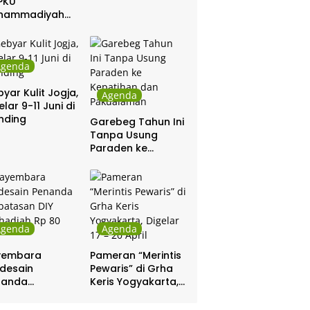
PKU
hammadiyah
ar Khitanan
tis
Agenda
yar Kulit Jogja,
Agenda
elar 9-11 Juni di
nding
Garebeg Tahun Ini
Tanpa Usung
Paraden ke
Kepatihan dan
Pakualaman
Agenda
Agenda
yembara
Pameran “Merintis
desain
Pewaris” di Grha
nanda
Keris Yogyakarta,
batasan DIY
Digelar 17 – 20
hadiah Rp 80
April