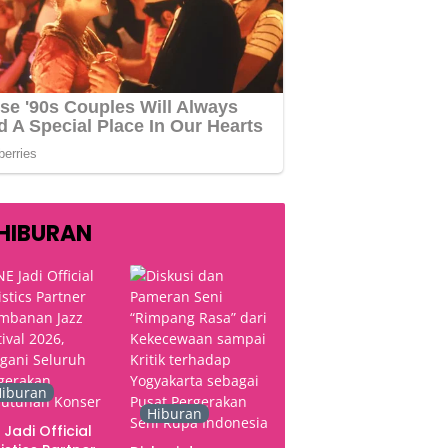
HIBURAN
iburan
Hiburan
 Jadi Official