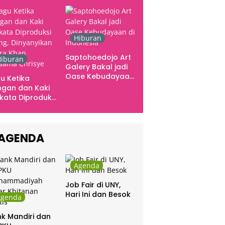
Ingatan dan Emosi
Hiburan
Saptohoedojo Art
iburan
Galery Bakal jadi
Oase Kebudayaan
u Ketika
di Indonesia
gan dan Kaki
kata Diproduksi
ng, Dinyanyikan
kra Khan
sama Chrisye
AGENDA
Agenda
Job Fair di UNY,
Hari Ini dan Besok
Agenda
k Mandiri dan