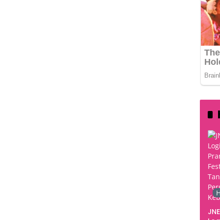
H
JNE