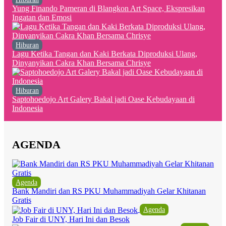
Yung Finando Pameran di Blangkon Art Space, Ekspresikan
Ingatan dan Emosi
Hiburan
Lagu Ketika Tangan dan Kaki Berkata Diproduksi Ulang,
Dinyanyikan Cakra Khan Bersama Chrisye
Hiburan
Saptohoedojo Art Galery Bakal jadi Oase Kebudayaan di
Indonesia
AGENDA
Agenda
Bank Mandiri dan RS PKU Muhammadiyah Gelar Khitanan
Gratis
Agenda
Job Fair di UNY, Hari Ini dan Besok