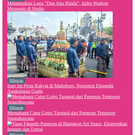
Melantunkan Lagu “Dan Aku Rindu”, Indro Warkop
Menangis di Studio
Hiburan
Sore Ini Pesta Rakyat di Malioboro, Penonton Disuguhi
Angkringan Gratis
Hiburan
Memahami Catur Gotro Tunggal dari Pameran Temporer
Smarabawana
Hiburan