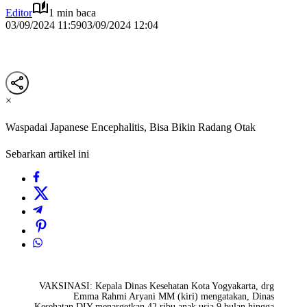
Editor
1 min baca
03/09/2024 11:59
03/09/2024 12:04
×
Waspadai Japanese Encephalitis, Bisa Bikin Radang Otak
Sebarkan artikel ini
VAKSINASI: Kepala Dinas Kesehatan Kota Yogyakarta, drg
Emma Rahmi Aryani MM (kiri) mengatakan, Dinas
Kesehatan DIY menargetkan 42 ribu anak usia 9 bulan hingga