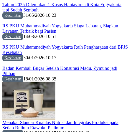
Tahun 2025 Ditemukan 1 Kasus Hantavirus di Kota Yogyakarta,
tapi Sudah Sembuh
31/05/2026 10:23
Kesehatan
RS PKU Muhammadiyah Yogyakarta Siaga Lebaran, Siapkan
Layanan Terbaik bagi Pasien
14/03/2026 10:51
Kesehatan
RS PKU Muhammadiyah Yogyakarta Raih Penghargaan dari BPJS
Kesehatan
30/01/2026 10:17
Kesehatan
Badan Kembali Bugar Setelah Konsumsi Madu, Zymuno jadi
Pilihan
18/01/2026 08:35
Kesehatan
Menakar Standar Kualitas Nutrisi dan Integritas Produksi pada
Setiap Butiran Etawaku Platinum