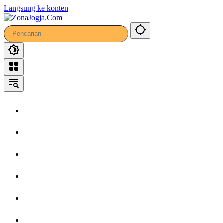
65
Langsung ke konten
Home
Headline
Kronika
Bisnis
Wisata
Hiburan