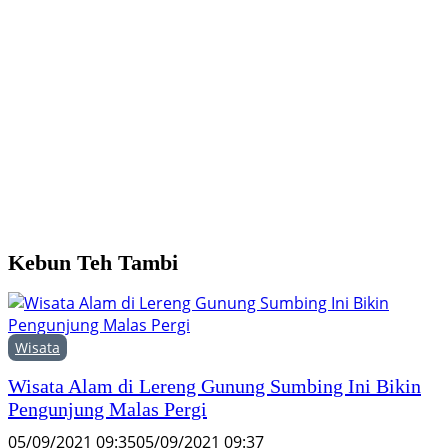
Y
M
H
F
Kebun Teh Tambi
Wisata
Wisata Alam di Lereng Gunung Sumbing Ini Bikin
Pengunjung Malas Pergi
05/09/2021 09:35
05/09/2021 09:37