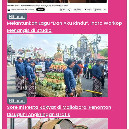
Hiburan
Melantunkan Lagu “Dan Aku Rindu”, Indro Warkop
Menangis di Studio
Hiburan
Sore Ini Pesta Rakyat di Malioboro, Penonton
Disuguhi Angkringan Gratis