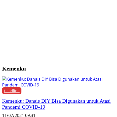
Y
M
H
F
Kemenku
Headline
Kemenku: Danais DIY Bisa Digunakan untuk Atasi
Pandemi COVID-19
11/07/2021 09:31