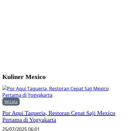
Y
M
H
F
Kuliner Mexico
Wisata
Por Aqui Taqueria, Restoran Cepat Saji Mexico
Pertama di Yogyakarta
25/07/2025 06:01