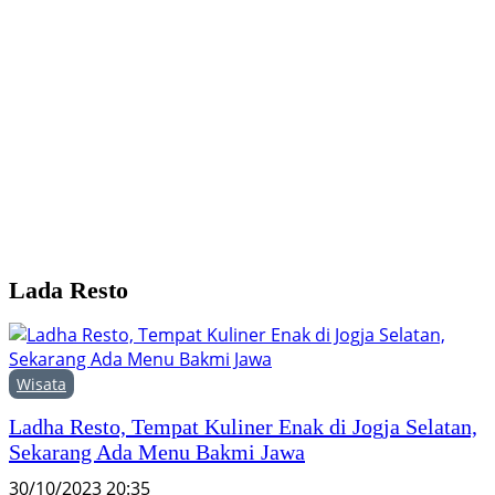
B
U
j
P
Lada Resto
Wisata
Ladha Resto, Tempat Kuliner Enak di Jogja Selatan,
Sekarang Ada Menu Bakmi Jawa
30/10/2023 20:35