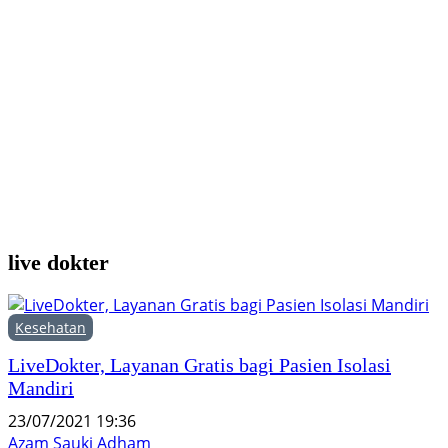
K
P
P
T
live dokter
Kesehatan
LiveDokter, Layanan Gratis bagi Pasien Isolasi
Mandiri
23/07/2021 19:36
Azam Sauki Adham