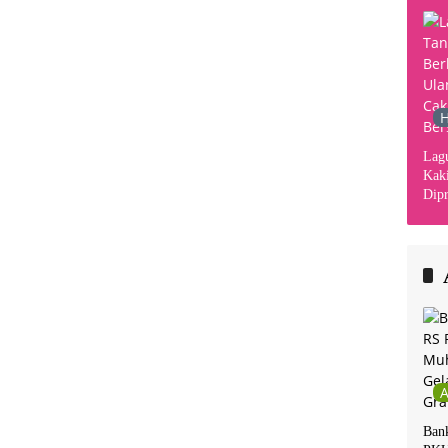
H
Lag
Kaki
Dipr
Din
Kha
Ban