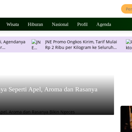
Wisata
Hiburan
Nasional
Profil
Agenda
nya
JNE Promo Ongkos Kirim, Tarif Mulai
Rektor
Rp 2 Ribu per Kilogram ke Seluruh
Bersa
Pulau Jawa
Strate
nya Seperti Apel, Aroma dan Rasanya