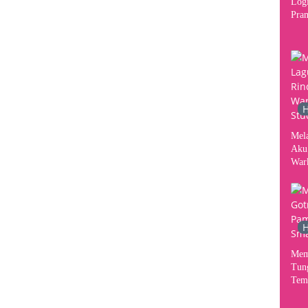
Logi
Pram
2026
Per
Kon
H
Mel
Aku
War
Stud
H
Mem
Tun
Tem