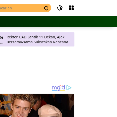
 UAD Lantik 11 Dekan, Ajak
Payung Wisata Yogyakart
ma-sama Sukseskan Rencana
Wacanakan Berdirinya A
gis Universitas
Pengemudi di DIY