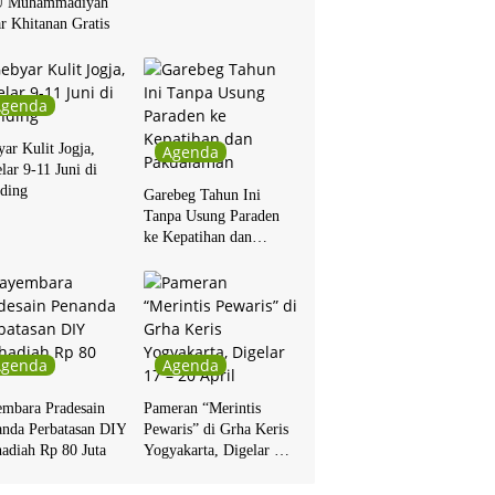
 Muhammadiyah
r Khitanan Gratis
Agenda
ar Kulit Jogja,
Agenda
lar 9-11 Juni di
ding
Garebeg Tahun Ini
Tanpa Usung Paraden
ke Kepatihan dan
Pakualaman
Agenda
Agenda
embara Pradesain
Pameran “Merintis
anda Perbatasan DIY
Pewaris” di Grha Keris
adiah Rp 80 Juta
Yogyakarta, Digelar 17
– 20 April