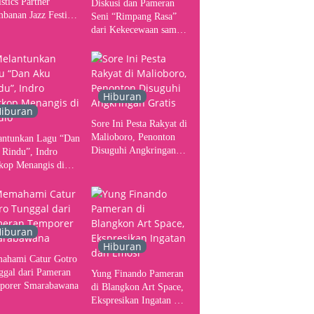
stics Partner
Diskusi dan Pameran
banan Jazz Festival
Seni “Rimpang Rasa”
, Tangani Seluruh
dari Kekecewaan sampai
gerakan Kebutuhan
Kritik terhadap
ser
Yogyakarta sebagai
Pusat Pergerakan Seni
Rupa Indonesia
Hiburan
iburan
Sore Ini Pesta Rakyat di
Malioboro, Penonton
antunkan Lagu “Dan
Disuguhi Angkringan
 Rindu”, Indro
Gratis
kop Menangis di
io
iburan
Hiburan
ahami Catur Gotro
ggal dari Pameran
Yung Finando Pameran
porer Smarabawana
di Blangkon Art Space,
Ekspresikan Ingatan dan
Emosi