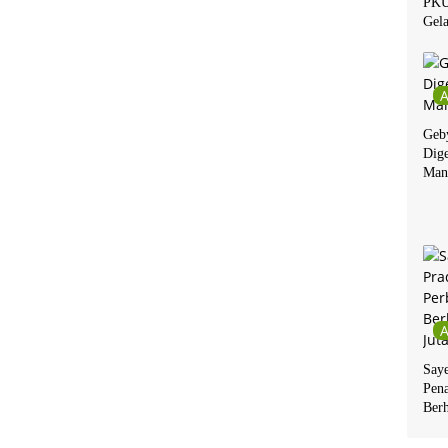
PKU
Gela
Geby
Dige
Man
Say
Pen
Berh