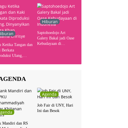
Hiburan
Saptohoedojo Art
iburan
Galery Bakal jadi Oase
Kebudayaan di
u Ketika Tangan dan
Indonesia
 Berkata
oduksi Ulang,
yanyikan Cakra
n Bersama Chrisye
AGENDA
Agenda
Job Fair di UNY, Hari
Ini dan Besok
Agenda
k Mandiri dan RS