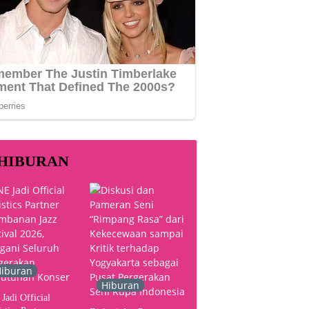
HIBURAN
iburan
Hiburan
Jadi Official