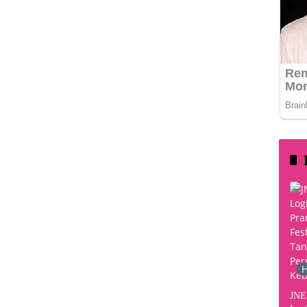
H
JNE 