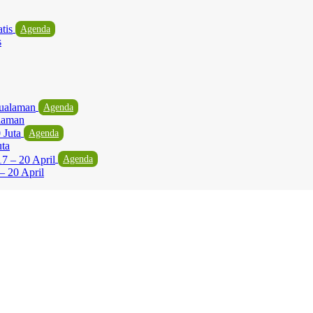
Agenda
s
Agenda
laman
Agenda
uta
Agenda
– 20 April