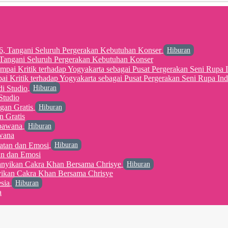
Hiburan
6, Tangani Seluruh Pergerakan Kebutuhan Konser
 Kritik terhadap Yogyakarta sebagai Pusat Pergerakan Seni Rupa Ind
Hiburan
Studio
Hiburan
n Gratis
Hiburan
wana
Hiburan
an dan Emosi
Hiburan
yikan Cakra Khan Bersama Chrisye
Hiburan
a