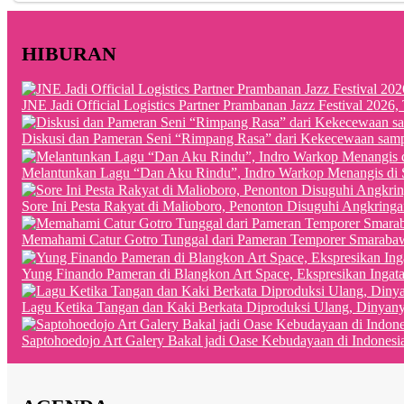
HIBURAN
JNE Jadi Official Logistics Partner Prambanan Jazz Festival 202
Diskusi dan Pameran Seni “Rimpang Rasa” dari Kekecewaan sampai
Melantunkan Lagu “Dan Aku Rindu”, Indro Warkop Menangis di 
Sore Ini Pesta Rakyat di Malioboro, Penonton Disuguhi Angkringa
Memahami Catur Gotro Tunggal dari Pameran Temporer Smaraba
Yung Finando Pameran di Blangkon Art Space, Ekspresikan Ingat
Lagu Ketika Tangan dan Kaki Berkata Diproduksi Ulang, Dinyan
Saptohoedojo Art Galery Bakal jadi Oase Kebudayaan di Indonesi