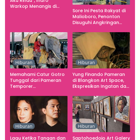
Aku Rindu”, Indro
Warkop Menangis di
Sore Ini Pesta Rakyat di
Studio
Malioboro, Penonton
Disuguhi Angkringan
Gratis
Hiburan
Hiburan
Memahami Catur Gotro
Yung Finando Pameran
Tunggal dari Pameran
di Blangkon Art Space,
Temporer
Ekspresikan Ingatan dan
Smarabawana
Emosi
Hiburan
Hiburan
Lagu Ketika Tangan dan
Saptohoedojo Art Galery