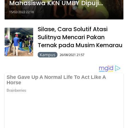
Mahasiswa KKN UMBY Dipuji
Penduduk
15/02/2022 22:18
Silase, Cara Solutif Atasi
Sulitnya Mencari Pakan
Ternak pada Musim Kemarau
Kampus
26/08/2021 21:57