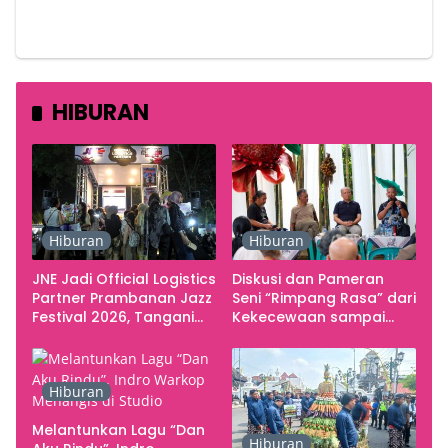
HIBURAN
Hiburan
Hiburan
JNE Jadi Official Logistics
Diskusi dan Pameran
Partner Prambanan Jazz
Seni “Rimpang Rasa” dari
Festival 2026, Tangani
Kekecewaan sampai
Seluruh Pergerakan
Kritik terhadap
Kebutuhan Konser
Yogyakarta sebagai
Pusat Pergerakan Seni
Hiburan
Rupa Indonesia
Melantunkan Lagu “Dan
Hiburan