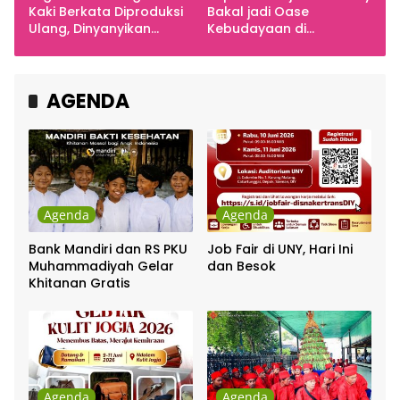
Kaki Berkata Diproduksi
Bakal jadi Oase
Ulang, Dinyanyikan
Kebudayaan di
Cakra Khan Bersama
Indonesia
Chrisye
AGENDA
Agenda
Agenda
Bank Mandiri dan RS PKU
Job Fair di UNY, Hari Ini
Muhammadiyah Gelar
dan Besok
Khitanan Gratis
Agenda
Agenda