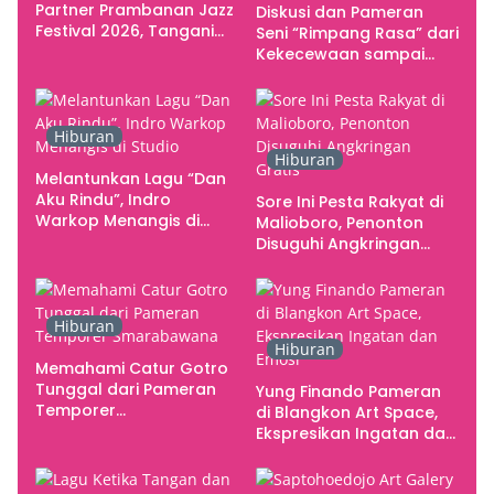
Partner Prambanan Jazz
Diskusi dan Pameran
Festival 2026, Tangani
Seni “Rimpang Rasa” dari
Seluruh Pergerakan
Kekecewaan sampai
Kebutuhan Konser
Kritik terhadap
Yogyakarta sebagai
Pusat Pergerakan Seni
Hiburan
Rupa Indonesia
Hiburan
Melantunkan Lagu “Dan
Aku Rindu”, Indro
Sore Ini Pesta Rakyat di
Warkop Menangis di
Malioboro, Penonton
Studio
Disuguhi Angkringan
Gratis
Hiburan
Hiburan
Memahami Catur Gotro
Tunggal dari Pameran
Yung Finando Pameran
Temporer
di Blangkon Art Space,
Smarabawana
Ekspresikan Ingatan dan
Emosi