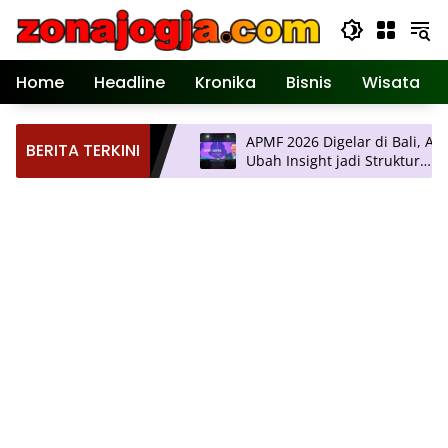
Langsung
ke
konten
Home
Headline
Kronika
Bisnis
Wisata
r Pertemuan Ilmiah
APMF 2026 Digelar di Bali, Agend
BERITA TERKINI
yakarta, Hadirkan
Ubah Insight jadi Struktur
logi Terkini
Pengambilan Keputusan