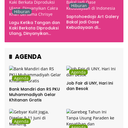
Hiburan
Hiburan
Saptohoedojo Art Galery
Bakal jadi Oase
Lagu Ketika Tangan dan
Kebudayaan di
Kaki Berkata Diproduksi
Indonesia
Ulang, Dinyanyikan
Cakra Khan Bersama
Chrisye
AGENDA
Agenda
Agenda
Job Fair di UNY, Hari Ini
dan Besok
Bank Mandiri dan RS PKU
Muhammadiyah Gelar
Khitanan Gratis
Agenda
Agenda