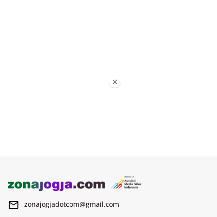
×
zonajogjadotcom@gmail.com