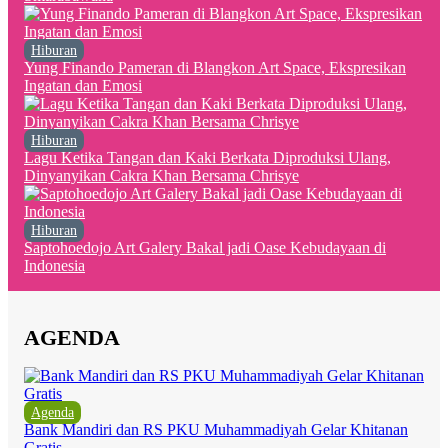
Hiburan
Yung Finando Pameran di Blangkon Art Space, Ekspresikan
Ingatan dan Emosi
Hiburan
Lagu Ketika Tangan dan Kaki Berkata Diproduksi Ulang,
Dinyanyikan Cakra Khan Bersama Chrisye
Hiburan
Saptohoedojo Art Galery Bakal jadi Oase Kebudayaan di
Indonesia
AGENDA
Agenda
Bank Mandiri dan RS PKU Muhammadiyah Gelar Khitanan
Gratis