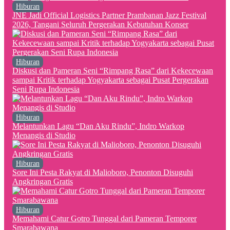
Hiburan
JNE Jadi Official Logistics Partner Prambanan Jazz Festival
2026, Tangani Seluruh Pergerakan Kebutuhan Konser
Hiburan
Diskusi dan Pameran Seni “Rimpang Rasa” dari Kekecewaan
sampai Kritik terhadap Yogyakarta sebagai Pusat Pergerakan
Seni Rupa Indonesia
Hiburan
Melantunkan Lagu “Dan Aku Rindu”, Indro Warkop
Menangis di Studio
Hiburan
Sore Ini Pesta Rakyat di Malioboro, Penonton Disuguhi
Angkringan Gratis
Hiburan
Memahami Catur Gotro Tunggal dari Pameran Temporer
Smarabawana