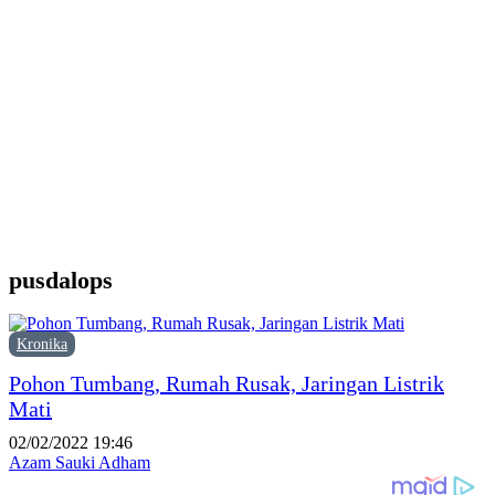
d
Y
M
H
P
F
P
pusdalops
Kronika
Pohon Tumbang, Rumah Rusak, Jaringan Listrik
Mati
02/02/2022 19:46
Azam Sauki Adham