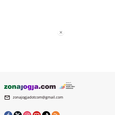
×
zonajogjadotcom@gmail.com