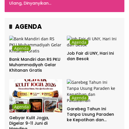
Indonesia
Ulang, Dinyanyikan
Cakra Khan Bersama
Chrisye
AGENDA
Agenda
Agenda
Job Fair di UNY, Hari Ini
dan Besok
Bank Mandiri dan RS PKU
Muhammadiyah Gelar
Khitanan Gratis
Agenda
Agenda
Garebeg Tahun Ini
Tanpa Usung Paraden
Gebyar Kulit Jogja,
ke Kepatihan dan
Digelar 9-11 Juni di
Pakualaman
Manding