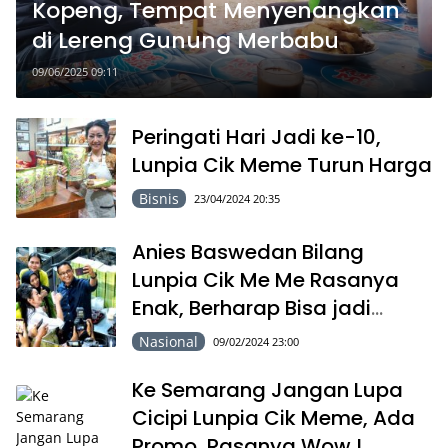
Kopeng, Tempat Menyenangkan
di Lereng Gunung Merbabu
09/06/2025 09:11
Peringati Hari Jadi ke-10,
Lunpia Cik Meme Turun Harga
Bisnis
23/04/2024 20:35
Anies Baswedan Bilang
Lunpia Cik Me Me Rasanya
Enak, Berharap Bisa jadi
Kuliner Kelas Dunia
Nasional
09/02/2024 23:00
Ke Semarang Jangan Lupa
Cicipi Lunpia Cik Meme, Ada
Promo, Rasanya Wow !