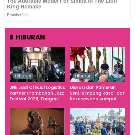
HIBURAN
Hiburan
Hiburan
JNE Jadi Official Logistics
Diskusi dan Pameran
Partner Prambanan Jazz
Seni “Rimpang Rasa” dari
Festival 2026, Tangani
Kekecewaan sampai
Seluruh Pergerakan
Kritik terhadap
Kebutuhan Konser
Yogyakarta sebagai
Pusat Pergerakan Seni
Rupa Indonesia