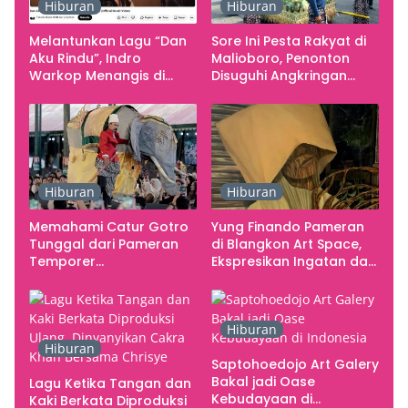
Hiburan
Hiburan
Melantunkan Lagu “Dan
Sore Ini Pesta Rakyat di
Aku Rindu”, Indro
Malioboro, Penonton
Warkop Menangis di
Disuguhi Angkringan
Studio
Gratis
Hiburan
Hiburan
Memahami Catur Gotro
Yung Finando Pameran
Tunggal dari Pameran
di Blangkon Art Space,
Temporer
Ekspresikan Ingatan dan
Smarabawana
Emosi
Hiburan
Hiburan
Saptohoedojo Art Galery
Bakal jadi Oase
Lagu Ketika Tangan dan
Kebudayaan di
Kaki Berkata Diproduksi