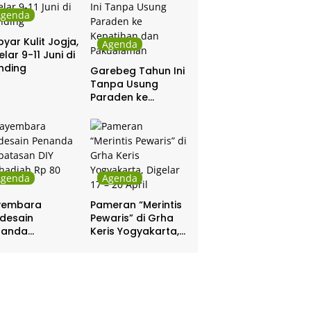
Agenda
yar Kulit Jogja,
Agenda
elar 9-11 Juni di
nding
Garebeg Tahun Ini
Tanpa Usung
Paraden ke
Kepatihan dan
Pakualaman
Agenda
Agenda
yembara
Pameran “Merintis
desain
Pewaris” di Grha
nanda
Keris Yogyakarta,
batasan DIY
Digelar 17 – 20
hadiah Rp 80
April
a