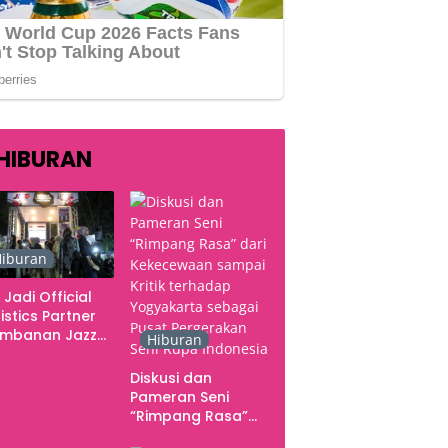
HIBURAN
iburan
 Jadi Official
istics Partner
ambanan Jazz
Hiburan
tival 2026,
gani Seluruh
Diskusi dan
rgerakan
Pameran Seni
butuhan Konser
“Rimpang Rasa”
dari Kekecewaan