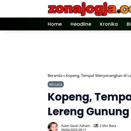
Langsung
ke
konten
Home
Headline
Kronika
B
Beranda
»
Kopeng, Tempat Menyenangkan di L
Wisata
Kopeng, Tempa
Lereng Gunung
Azam Sauki Adham
2 Min Baca
09/06/2025 09:11