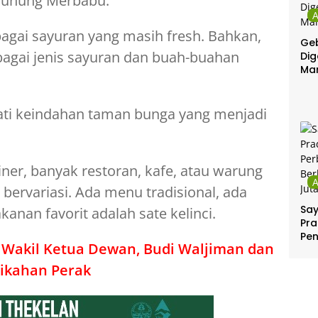
 Gunung Merbabu.
agai sayuran yang masih fresh. Bahkan,
Geb
agai jenis sayuran dan buah-buahan
Dig
Ma
ti keindahan taman bunga yang menjadi
ner, banyak restoran, kafe, atau warung
bervariasi. Ada menu tradisional, ada
Sa
nan favorit adalah sate kelinci.
Pra
Pe
 Wakil Ketua Dewan, Budi Waljiman dan
Per
Ber
nikahan Perak
Jut