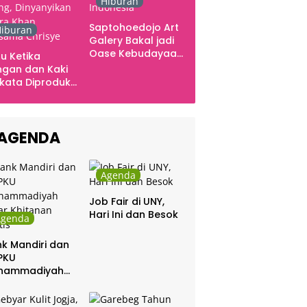
Hiburan
Saptohoedojo Art
iburan
Galery Bakal jadi
Oase Kebudayaan
u Ketika
di Indonesia
gan dan Kaki
kata Diproduksi
ng, Dinyanyikan
kra Khan
sama Chrisye
AGENDA
Agenda
Job Fair di UNY,
Hari Ini dan Besok
Agenda
k Mandiri dan
PKU
hammadiyah
ar Khitanan
tis