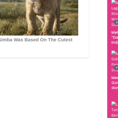
H
Me
“Da
In
Men
H
Me
Go
dar
Te
Sm