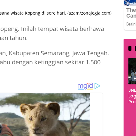
ana wisata Kopeng di sore hari. (azam/zonajogja.com)
openg. Inilah tempat wisata berhawa
han tahun.
an, Kabupaten Semarang, Jawa Tengah.
bu dengan ketinggian sekitar 1.500
H
JNE
Log
Pr
Fes
Tan
Pe
Ke