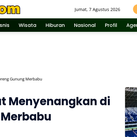
Jumat, 7 Agustus 2026
isnis
Wisata
Hiburan
Nasional
Profil
Age
ereng Gunung Merbabu
t Menyenangkan di
 Merbabu
388