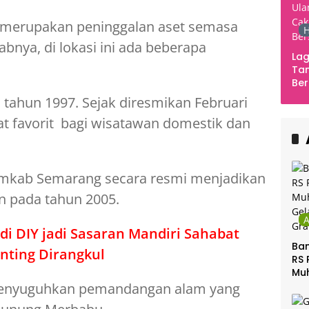
 merupakan peninggalan aset semasa
H
abnya, di lokasi ini ada beberapa
Lag
Tan
Ber
Ula
tahun 1997. Sejak diresmikan Februari
Ca
at favorit bagi wisatawan domestik dan
Ber
emkab Semarang secara resmi menjadikan
n pada tahun 2005.
i DIY jadi Sasaran Mandiri Sahabat
Ban
unting Dirangkul
RS 
Mu
Gel
 menyuguhkan pemandangan alam yang
Gra