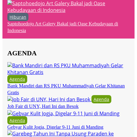
Hiburan
Saptohoedojo Art Galery Bakal jadi Oase Kebudayaan di
Indonesia
AGENDA
Agenda
Bank Mandiri dan RS PKU Muhammadiyah Gelar Khitanan
Gratis
Agenda
Job Fair di UNY, Hari Ini dan Besok
Agenda
Gebyar Kulit Jogja, Digelar 9-11 Juni di Manding