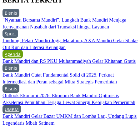
BERITA TERKAIT
Bisnis
“Nyaman Bersama Mandiri”, Langkah Bank Mandiri Menjaga
Kenyamanan Nasabah dari Transaksi hingga Layanan
Sport
Lindungi Pelari Mandiri Jogja Marathon, AXA Mandiri Gelar Shake
Out Run dan Literasi Keuangan
Agenda
Bank Mandiri dan RS PKU Muhammadiyah Gelar Khitanan Gratis
Bisnis
Bank Mandiri Catat Fundamental Solid di 2025, Perkuat
Intermediasi dan Peran sebagai Mitra Strategis Pemerintah
Bisnis
Outlook Ekonomi 2026: Ekonom Bank Mandiri Optimistis
Akselerasi Pemulihan Terjaga Lewat Sinergi Kebijakan Pemerintah
UMKM
Bank Mandiri Gelar Bazar UMKM dan Lomba Lari, Undang Lupis
Legendaris Mbah Satinem