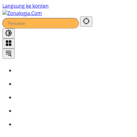
31
Langsung ke konten
Home
Headline
Kronika
Bisnis
Wisata