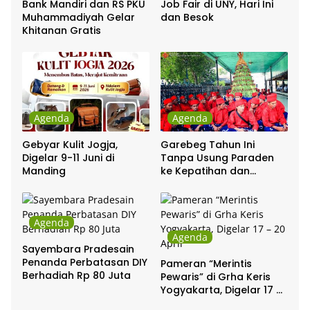
Bank Mandiri dan RS PKU
Job Fair di UNY, Hari Ini
Muhammadiyah Gelar
dan Besok
Khitanan Gratis
Agenda
Agenda
Gebyar Kulit Jogja,
Garebeg Tahun Ini
Digelar 9-11 Juni di
Tanpa Usung Paraden
Manding
ke Kepatihan dan
Pakualaman
Agenda
Agenda
Sayembara Pradesain
Penanda Perbatasan DIY
Pameran “Merintis
Berhadiah Rp 80 Juta
Pewaris” di Grha Keris
Yogyakarta, Digelar 17 –
20 April