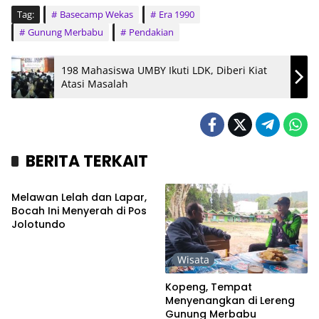
Tag:
Basecamp Wekas
Era 1990
Gunung Merbabu
Pendakian
198 Mahasiswa UMBY Ikuti LDK, Diberi Kiat
Atasi Masalah
BERITA TERKAIT
Wisata
Melawan Lelah dan Lapar,
Bocah Ini Menyerah di Pos
Jolotundo
Wisata
Kopeng, Tempat
Menyenangkan di Lereng
Gunung Merbabu