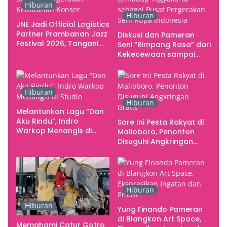
Hiburan
Hiburan
JNE Jadi Official Logistics
Partner Prambanan Jazz
Diskusi dan Pameran
Festival 2026, Tangani
Seni “Rimpang Rasa” dari
Seluruh Pergerakan
Kekecewaan sampai
Kebutuhan Konser
Kritik terhadap
Yogyakarta sebagai
Pusat Pergerakan Seni
Hiburan
Rupa Indonesia
Hiburan
Melantunkan Lagu “Dan
Aku Rindu”, Indro
Sore Ini Pesta Rakyat di
Warkop Menangis di
Malioboro, Penonton
Studio
Disuguhi Angkringan
Gratis
Hiburan
Hiburan
Yung Finando Pameran
di Blangkon Art Space,
Memahami Catur Gotro