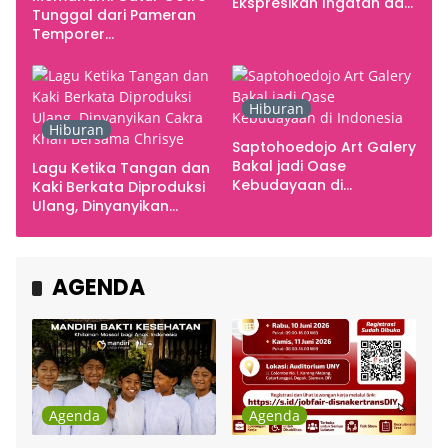
Ekspresikan Ingatan dan
Tunggal dari Pameran
Emosi
Temporer
Smarabawana
Hiburan
Hiburan
Saptohoedojo Art Galery
Bakal jadi Oase
Lagu Ketika Tangan dan
Kebudayaan di
Kaki Berkata Diproduksi
Indonesia
Ulang, Dinyanyikan
Cakra Khan Bersama
Chrisye
AGENDA
Agenda
Agenda