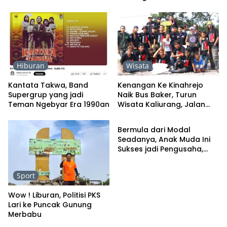
Hiburan
Wisata
Kantata Takwa, Band
Kenangan Ke Kinahrejo
Supergrup yang jadi
Naik Bus Baker, Turun
Teman Ngebyar Era 1990an
Wisata Kaliurang, Jalan
Profil
Kaki Melewati Hutan Gelap
Bermula dari Modal
Seadanya, Anak Muda Ini
Sukses jadi Pengusaha,
Kisahnya Inspiratif
Sport
Wow ! Liburan, Politisi PKS
Lari ke Puncak Gunung
Merbabu