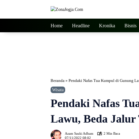
Langsung
ke
konten
Home
Headline
Kronika
Bisnis
Beranda
»
Pendaki Nafas Tua Kumpul di Gunung Law
Wisata
Pendaki Nafas Tu
Lawu, Beda Jalur 
Azam Sauki Adham
2 Min Baca
07/11/2022 08:02