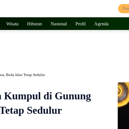
Wisata
Hiburan
Nasional
Profil
Agenda
u, Beda Jalur Tetap Sedulur
a Kumpul di Gunung
Tetap Sedulur
642