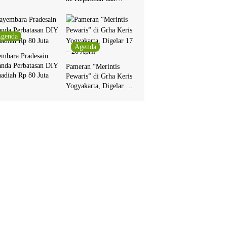
Pakualaman
genda
Agenda
embara Pradesain
anda Perbatasan DIY
Pameran “Merintis
adiah Rp 80 Juta
Pewaris” di Grha Keris
Yogyakarta, Digelar 17
– 20 April