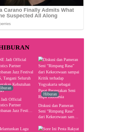
HIBURAN
iburan
Hiburan
Jadi Official
stics Partner
Diskusi dan Pameran
banan Jazz Festival
Seni “Rimpang Rasa”
, Tangani Seluruh
dari Kekecewaan sampai
gerakan Kebutuhan
Kritik terhadap
ser
Yogyakarta sebagai