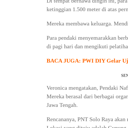
Di tempat berhawa dingin ini, pa
ketinggian 1.500 meter di atas pe
Mereka membawa keluarga. Mendiri
Para pendaki menyemarakkan berba
di pagi hari dan mengikuti pelatih
BACA JUGA:
PWI DIY Gelar Uji
SEN
Veronica mengatakan, Pendaki Naf
Mereka berasal dari berbagai organ
Jawa Tengah.
Rencananya, PNT Solo Raya akan 
Lokasi yang dituju adalah Gunung