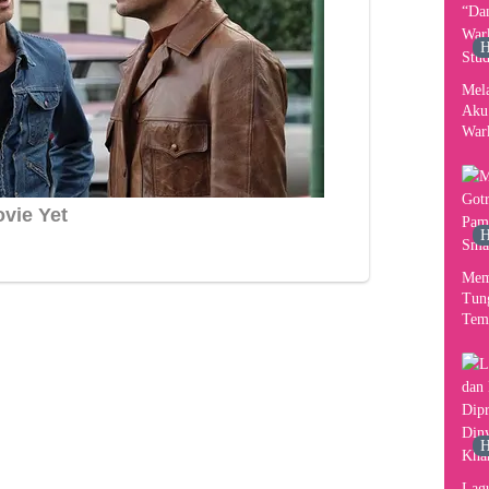
H
Mel
Aku
War
Stud
H
Mem
Tun
Tem
H
Lag