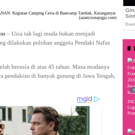
Kegiatan Camping Ceria di Basecamp Tambak, Karanganyar.
(azam/zonajogja.com)
om
– Usia tak lagi muda bukan menjadi
ang dilakukan puluhan anggota Pendaki Nafas
elah berusia di atas 45 tahun. Masa mudanya
ra pendakian di banyak gunung di Jawa Tengah,
H
JNE 
Logi
Pram
2026
Per
Kon