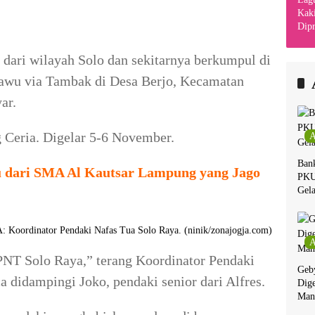
Kaki
Dipr
Din
Kha
 dari wilayah Solo dan sekitarnya berkumpul di
awu via Tambak di Desa Berjo, Kecamatan
ar.
Ceria. Digelar 5-6 November.
A
Ban
 dari SMA Al Kautsar Lampung yang Jago
PKU
Gela
Koordinator Pendaki Nafas Tua Solo Raya. (ninik/zonajogja.com)
A
PNT Solo Raya,” terang Koordinator Pendaki
Geby
 didampingi Joko, pendaki senior dari Alfres.
Dige
Man