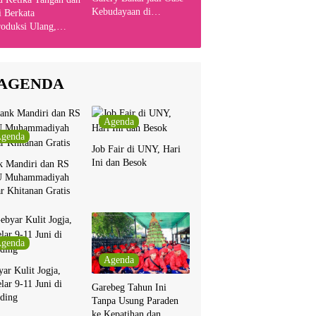
Kebudayaan di
 Berkata
Indonesia
oduksi Ulang,
yanyikan Cakra
n Bersama Chrisye
AGENDA
Agenda
genda
Job Fair di UNY, Hari
Ini dan Besok
k Mandiri dan RS
 Muhammadiyah
r Khitanan Gratis
genda
Agenda
ar Kulit Jogja,
lar 9-11 Juni di
Garebeg Tahun Ini
ding
Tanpa Usung Paraden
ke Kepatihan dan