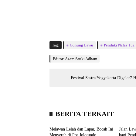
Tag:
Gunung Lawu
Pendaki Nafas Tua
Editor: Azam Sauki Adham
Festival Sastra Yogyakarta Digelar7 
BERITA TERKAIT
Wisata
Wisata
Melawan Lelah dan Lapar, Bocah Ini
Jalan La
Menyerah di Pos Jolotundo
bagi Pen