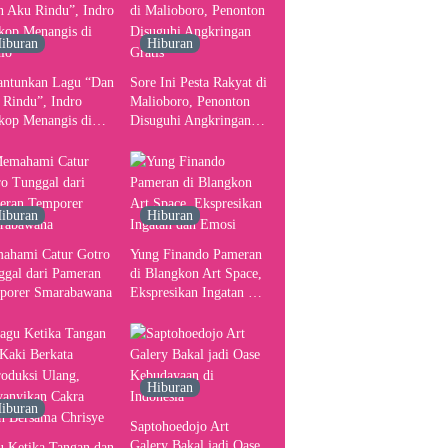
Pusat Pergerakan Seni
Rupa Indonesia
iburan
Hiburan
antunkan Lagu “Dan
Sore Ini Pesta Rakyat di
 Rindu”, Indro
Malioboro, Penonton
kop Menangis di
Disuguhi Angkringan
io
Gratis
iburan
Hiburan
ahami Catur Gotro
Yung Finando Pameran
ggal dari Pameran
di Blangkon Art Space,
porer Smarabawana
Ekspresikan Ingatan dan
Emosi
Hiburan
iburan
Saptohoedojo Art
Galery Bakal jadi Oase
u Ketika Tangan dan