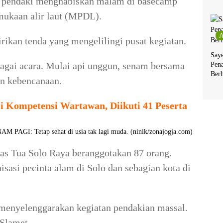
ra pendaki menghabiskan malam di basecamp
rmukaan alir laut (MPDL).
A
kan tenda yang mengelilingi pusat kegiatan.
Say
gai acara. Mulai api unggun, senam bersama
Pen
Berh
an kebencanaan.
 Kompetensi Wartawan, Diikuti 41 Peserta
AM PAGI: Tetap sehat di usia tak lagi muda. (ninik/zonajogja.com)
as Tua Solo Raya beranggotakan 87 orang.
isasi pecinta alam di Solo dan sebagian kota di
menyelenggarakan kegiatan pendakian massal.
 Slamet.