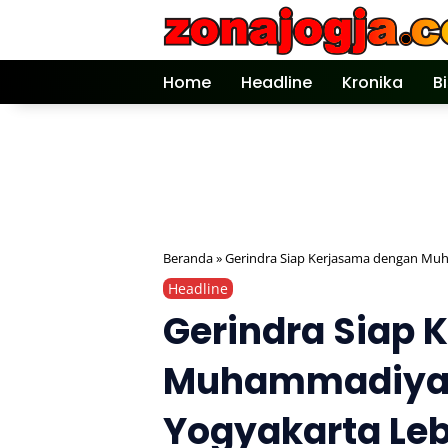
Langsung
ke
konten
Home
Headline
Kronika
B
Beranda
»
Gerindra Siap Kerjasama dengan Mu
Headline
Gerindra Siap
Muhammadiyah
Yogyakarta Leb