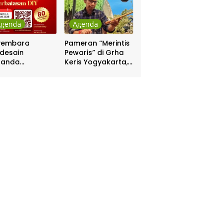
Agenda
Agenda
yembara
Pameran “Merintis
desain
Pewaris” di Grha
nanda
Keris Yogyakarta,
batasan DIY
Digelar 17 – 20
hadiah Rp 80
April
a