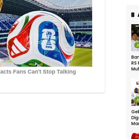
Ca
Ber
Ban
RS 
Mu
Gel
Gra
Geb
Dig
Ma