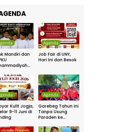
kra Khan
sama Chrisye
AGENDA
Agenda
Agenda
k Mandiri dan
Job Fair di UNY,
PKU
Hari Ini dan Besok
hammadiyah
ar Khitanan
tis
Agenda
Agenda
yar Kulit Jogja,
Garebeg Tahun Ini
elar 9-11 Juni di
Tanpa Usung
nding
Paraden ke
Kepatihan dan
Pakualaman