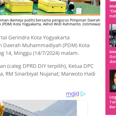
Me
“Da
In
aljiman (kemeja putih) bersama pengurus Pimpinan Daerah
Men
PDM) Kota Yogyakarta, Akhid Widi Rahmanto. (istimewa)
tai Gerindra Kota Yogyakarta
H
n Daerah Muhammadiyah (PDM) Kota
Me
ung 14, Minggu (14/7/2024) malam.
Go
dar
an (caleg DPRD DIY terpilih), Ketua DPC
Te
Sm
ta, RM Sinarbiyat Nujanat; Marwoto Hadi
H
Lag
Tan
Ber
Ula