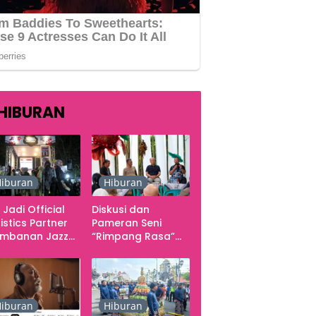
HIBURAN
iburan
Hiburan
 Jadi Official
Diskusi dan
istics Partner
Pameran Seni
ambanan Jazz
“Rimpang Rasa”
tival 2026,
dari Kekecewaan
gani Seluruh
sampai Kritik
rgerakan
terhadap
butuhan Konser
Yogyakarta
sebagai Pusat
iburan
Hiburan