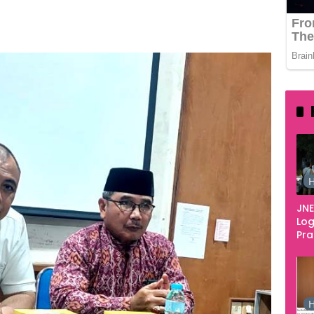
585
H
JNE
Log
Pr
Fes
Tan
Pe
Ke
H