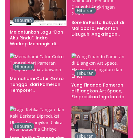
Rupa Indonesia
Hiburan
Hiburan
Sore Ini Pesta Rakyat di
Malioboro, Penonton
Melantunkan Lagu “Dan
Disuguhi Angkringan
Aku Rindu”, Indro
Gratis
Warkop Menangis di
Studio
Hiburan
Hiburan
Memahami Catur Gotro
Tunggal dari Pameran
Yung Finando Pameran
Temporer
di Blangkon Art Space,
Smarabawana
Ekspresikan Ingatan dan
Emosi
Hiburan
Hiburan