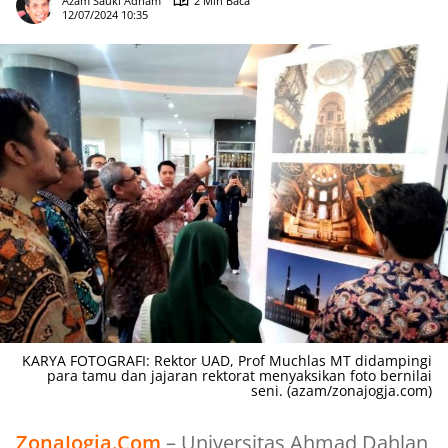
Azam Sauki Adham
2 Min Baca
12/07/2024 10:35
KARYA FOTOGRAFI: Rektor UAD, Prof Muchlas MT didampingi
para tamu dan jajaran rektorat menyaksikan foto bernilai
seni. (azam/zonajogja.com)
ZonaJogja.Com
– Universitas Ahmad Dahlan