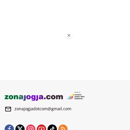
×
zonajogjadotcom@gmail.com