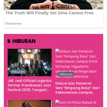
HIBURAN
Hiburan
Hiburan
JNE Jadi Official Logistics
Diskusi dan Pameran
Partner Prambanan Jazz
Seni “Rimpang Rasa” dari
Festival 2026, Tangani
Kekecewaan sampai
Seluruh Pergerakan
Kritik terhadap
Kebutuhan Konser
Yogyakarta sebagai
Pusat Pergerakan Seni