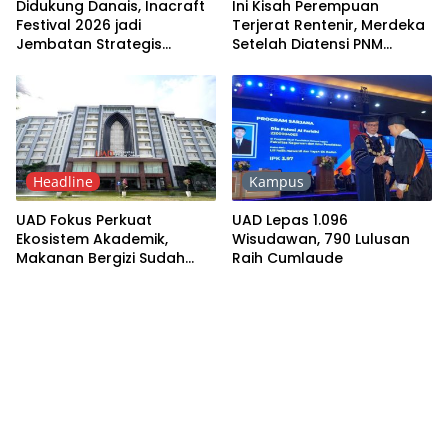
Didukung Danais, Inacraft
Ini Kisah Perempuan
Festival 2026 jadi
Terjerat Rentenir, Merdeka
Jembatan Strategis
Setelah Diatensi PNM
Kerajinan DIY Tembus
Mekaar
Pasar Global
Headline
Kampus
UAD Fokus Perkuat
UAD Lepas 1.096
Ekosistem Akademik,
Wisudawan, 790 Lulusan
Makanan Bergizi Sudah
Raih Cumlaude
Lama Diatensi