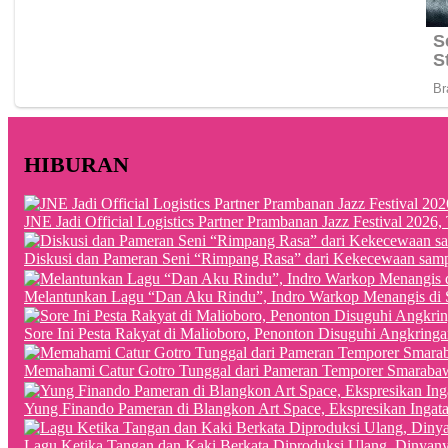
HIBURAN
JNE Jadi Official Logistics Partner Prambanan Jazz Festival 202
Diskusi dan Pameran Seni “Rimpang Rasa” dari Kekecewaan sampai
Melantunkan Lagu “Dan Aku Rindu”, Indro Warkop Menangis di 
Sore Ini Pesta Rakyat di Malioboro, Penonton Disuguhi Angkringa
Memahami Catur Gotro Tunggal dari Pameran Temporer Smaraba
Yung Finando Pameran di Blangkon Art Space, Ekspresikan Ingat
Lagu Ketika Tangan dan Kaki Berkata Diproduksi Ulang, Dinyan