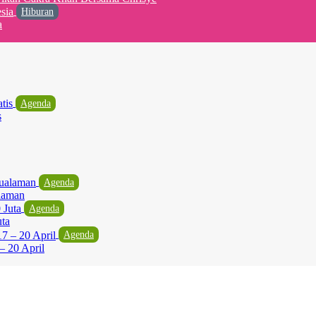
Hiburan
a
Agenda
s
Agenda
laman
Agenda
uta
Agenda
– 20 April