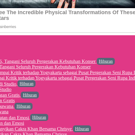
Hiburan
6, Tangani Seluruh Pergerakan Kebutuhan Konser
 Kritik terhadap Yogyakarta sebagai Pusat Pergerakan Seni Rupa Ind
Hiburan
Studio
Hiburan
n Gratis
Hiburan
wana
Hiburan
an dan Emosi
Hiburan
yikan Cakra Khan Bersama Chrisye