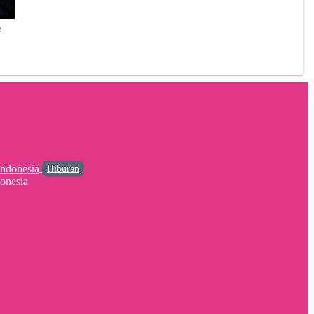
Hiburan
onesia