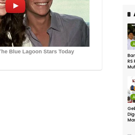
Ca
Ber
Ban
RS 
Mu
Gel
Gra
Geb
Dig
Ma