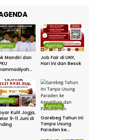
kra Khan
sama Chrisye
AGENDA
Agenda
Agenda
k Mandiri dan
Job Fair di UNY,
PKU
Hari Ini dan Besok
hammadiyah
ar Khitanan
tis
Agenda
Agenda
yar Kulit Jogja,
Garebeg Tahun Ini
elar 9-11 Juni di
Tanpa Usung
nding
Paraden ke
Kepatihan dan