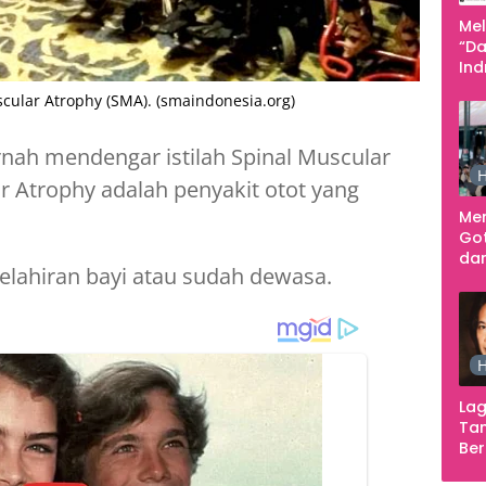
Me
“Da
In
Men
ular Atrophy (SMA). (smaindonesia.org)
nah mendengar istilah Spinal Muscular
H
r Atrophy adalah penyakit otot yang
Me
Go
dar
kelahiran bayi atau sudah dewasa.
Te
Sm
H
Lag
Tan
Ber
Ula