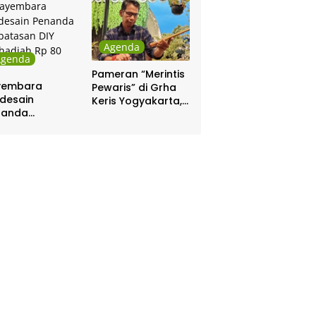
Pakualaman
Agenda
Agenda
Pameran “Merintis
yembara
Pewaris” di Grha
desain
Keris Yogyakarta,
nanda
Digelar 17 – 20
batasan DIY
April
hadiah Rp 80
a