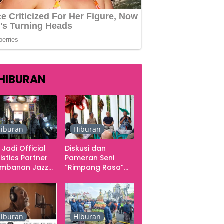
HIBURAN
iburan
Hiburan
 Jadi Official
Diskusi dan
istics Partner
Pameran Seni
ambanan Jazz
“Rimpang Rasa”
tival 2026,
dari Kekecewaan
gani Seluruh
sampai Kritik
rgerakan
terhadap
butuhan Konser
Yogyakarta
sebagai Pusat
iburan
Hiburan