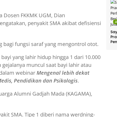
uga Dosen FKKMK UGM, Dian
gatakan, penyakit SMA akibat defisiensi
Sa
Pra
Pe
g bagi fungsi saraf yang mengontrol otot.
Per
Ber
 bayi yang lahir hidup hingga 1 dari 10.000
Jut
gejalanya muncul saat bayi lahir atau
n dalam webinar
Mengenal lebih dekat
Medis, Pendidikan dan Psikologis
.
luarga Alumni Gadjah Mada (KAGAMA),
yakit SMA. Tipe 1 diberi nama werdning-