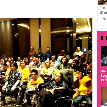
456
H
JNE
Log
Pr
Fes
Tan
Pe
Ke
H