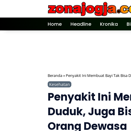
Langsung
ke
konten
Home
Headline
Kronika
B
Beranda
»
Penyakit Ini Membuat Bayi Tak Bisa 
Kesehatan
Penyakit Ini M
Duduk, Juga Bi
Orang Dewasa