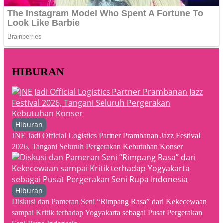
HIBURAN
Hiburan
JNE Jadi Official Logistics Partner Prambanan Jazz Festival
2026, Tangani Seluruh Pergerakan Kebutuhan Konser
Hiburan
Diskusi dan Pameran Seni “Rimpang Rasa” dari Kekecewaan
sampai Kritik terhadap Yogyakarta sebagai Pusat Pergerakan