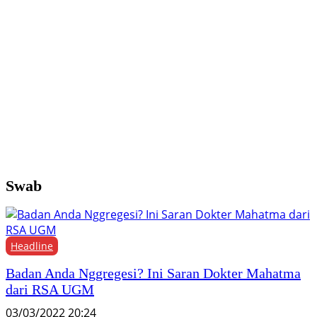
Y
M
H
F
Swab
Headline
Badan Anda Nggregesi? Ini Saran Dokter Mahatma
dari RSA UGM
03/03/2022 20:24