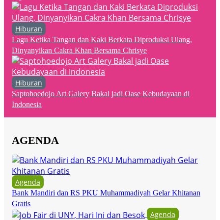
Hiburan
Lagu Ketika Tangan dan Kaki Berkata Diproduksi Ulang,
Dinyanyikan Cakra Khan Bersama Chrisye
Hiburan
Saptohoedojo Art Galery Bakal jadi Oase Kebudayaan di
Indonesia
AGENDA
Agenda
Bank Mandiri dan RS PKU Muhammadiyah Gelar Khitanan
Gratis
Agenda