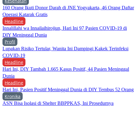
Kesehatan
160 Orang Ikuti Donor Darah di JNE Yogyakarta, 46 Orang Daftar
Operasi Katarak Gratis
Headline
Innalillahi wa Innailaihirojiun, Hari Ini 97 Pasien COVID-19 di
DIY Meninggal Dunia
Profil
Lupakan Risiko Tertular, Wanita Ini Dampingi Kakek Terinfeksi
COVID-19
Headline
Hari Ini, DIY Tambah 1.665 Kasus Positif, 44 Pasien Meninggal
Dunia
Headline
Hari Ini, Pasien Positif Meninggal Dunia di DIY Tembus 52 Orang
Kronika
ASN Bisa Isolasi di Shelter BBPPKAS, Ini Prosedurnya