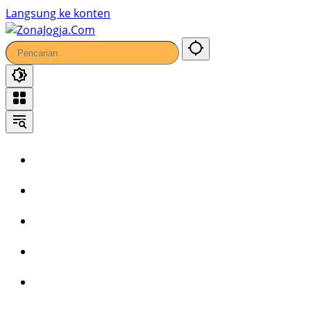
36
Langsung ke konten
Home
Headline
Kronika
Bisnis
Wisata