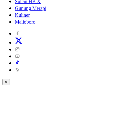
Sultan HB X
Gunung Merapi
Kuliner
Malioboro
×