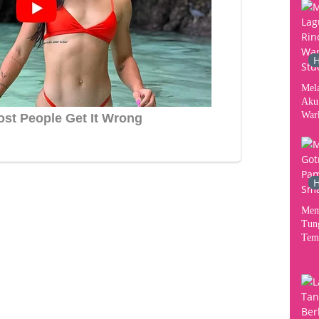
Kon
H
Mel
Aku
War
Stud
H
Mem
Tun
Tem