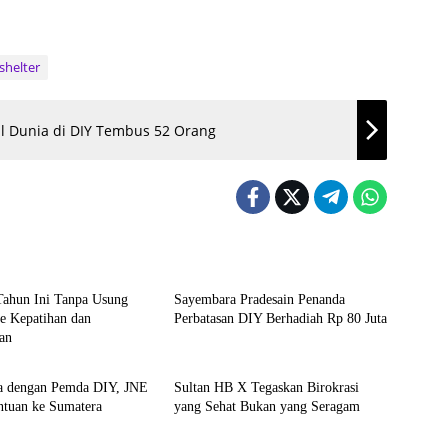
shelter
gal Dunia di DIY Tembus 52 Orang
da
Agenda
Tahun Ini Tanpa Usung
Sayembara Pradesain Penanda
e Kepatihan dan
Perbatasan DIY Berhadiah Rp 80 Juta
an
nal
Headline
a dengan Pemda DIY, JNE
Sultan HB X Tegaskan Birokrasi
Kirim Bantuan ke Sumatera
yang Sehat Bukan yang Seragam