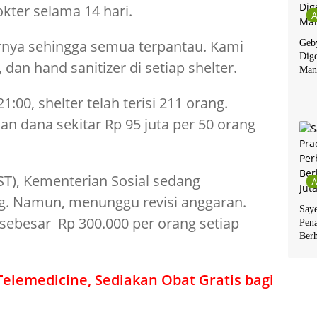
kter selama 14 hari.
ornya sehingga semua terpantau. Kami
Geby
Dige
an hand sanitizer di setiap shelter.
Man
1:00, shelter telah terisi 211 orang.
 dana sekitar Rp 95 juta per 50 orang
BST), Kementerian Sosial sedang
g. Namun, menunggu revisi anggaran.
Say
sebesar Rp 300.000 per orang setiap
Pen
Berh
lemedicine, Sediakan Obat Gratis bagi