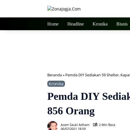
Langsung
ke
konten
Home
Headline
Kronika
Bisnis
Beranda
»
Pemda DIY Sediakan 59 Shelter, Kapa
Kronika
Pemda DIY Sediaka
856 Orang
Azam Sauki Adham
2 Min Baca
06/07/2021 18:59