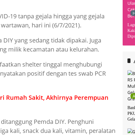
H
VID-19 tanpa gejala hingga yang gejala
wartawan, hari ini (6/7/2021).
Lag
Kaki
Dipr
DIY yang sedang tidak dipakai. Juga
Din
ng milik kecamatan atau kelurahan.
Kha
aatkan shelter tinggal menghubungi
nyatakan positif dengan tes swab PCR
ri Rumah Sakit, Akhirnya Perempuan
Ban
PKU
Gela
r ditanggung Pemda DIY. Penghuni
a kali, snack dua kali, vitamin, peralatan