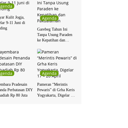
Agenda
ar Kulit Jogja,
Agenda
lar 9-11 Juni di
ding
Garebeg Tahun Ini
Tanpa Usung Paraden
ke Kepatihan dan
Pakualaman
Agenda
Agenda
embara Pradesain
Pameran “Merintis
anda Perbatasan DIY
Pewaris” di Grha Keris
adiah Rp 80 Juta
Yogyakarta, Digelar 17
– 20 April