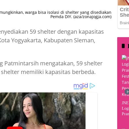
emungkinkan, warga bisa isolasi di shelter yang disediakan
Pemda DIY. (aza/zonajogja.com)
yediakan 59 shelter dengan kapasitas
 Kota Yogyakarta, Kabupaten Sleman,
ng Patmintarsih mengatakan, 59 shelter
p shelter memiliki kapasitas berbeda.
H
JNE 
Logi
Pram
2026
Per