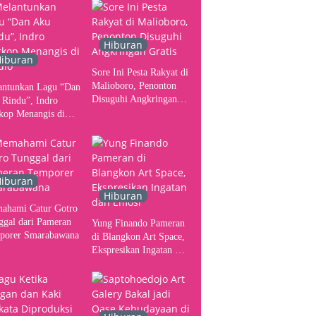
ser
Yogyakarta sebagai
Pusat Pergerakan Seni
Rupa Indonesia
Hiburan
iburan
Sore Ini Pesta Rakyat di
Malioboro, Penonton
antunkan Lagu “Dan
Disuguhi Angkringan
 Rindu”, Indro
Gratis
kop Menangis di
io
iburan
Hiburan
ahami Catur Gotro
ggal dari Pameran
Yung Finando Pameran
porer Smarabawana
di Blangkon Art Space,
Ekspresikan Ingatan dan
Emosi