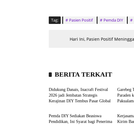
Tag:
Pasien Positif
Pemda DIY
Hari Ini, Pasien Positif Mening
BERITA TERKAIT
Headline
Agen
Didukung Danais, Inacraft Festival
Garebeg 
2026 jadi Jembatan Strategis
Paraden k
Kerajinan DIY Tembus Pasar Global
Pakualam
Kampus
Nasio
Pemda DIY Sediakan Beasiswa
Kerjasam
Pendidikan, Ini Syarat bagi Penerima