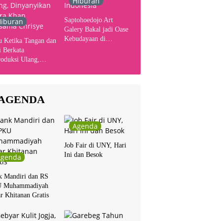
Hiburan
Saptohoedojo Art
iburan
Galery Bakal jadi Oase
Kebudayaan di
u Ketika Tangan dan
Indonesia
 Berkata
oduksi Ulang,
yanyikan Cakra
n Bersama Chrisye
AGENDA
Agenda
Job Fair di UNY, Hari
Ini dan Besok
Agenda
k Mandiri dan RS
 Muhammadiyah
r Khitanan Gratis