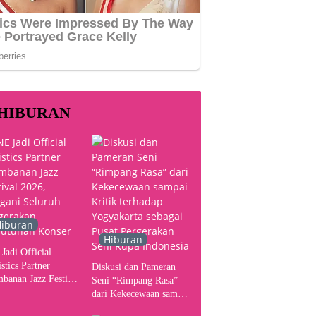
HIBURAN
iburan
Hiburan
Jadi Official
stics Partner
Diskusi dan Pameran
banan Jazz Festival
Seni “Rimpang Rasa”
, Tangani Seluruh
dari Kekecewaan sampai
gerakan Kebutuhan
Kritik terhadap