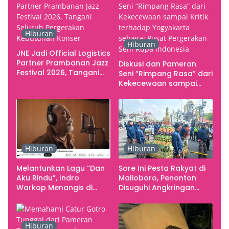
Hiburan
Hiburan
JNE Jadi Official Logistics
Partner Prambanan Jazz
Diskusi dan Pameran
Festival 2026, Tangani
Seni “Rimpang Rasa” dari
Seluruh Pergerakan
Kekecewaan sampai
Kebutuhan Konser
Kritik terhadap
Yogyakarta sebagai
Pusat Pergerakan Seni
Rupa Indonesia
Hiburan
Hiburan
Melantunkan Lagu “Dan
Sore Ini Pesta Rakyat di
Aku Rindu”, Indro
Malioboro, Penonton
Warkop Menangis di
Disuguhi Angkringan
Studio
Gratis
Hiburan