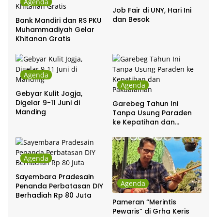
Agenda
Job Fair di UNY, Hari Ini
dan Besok
Bank Mandiri dan RS PKU
Muhammadiyah Gelar
Khitanan Gratis
Agenda
Agenda
Gebyar Kulit Jogja,
Digelar 9-11 Juni di
Garebeg Tahun Ini
Manding
Tanpa Usung Paraden
ke Kepatihan dan
Pakualaman
Agenda
Sayembara Pradesain
Agenda
Penanda Perbatasan DIY
Berhadiah Rp 80 Juta
Pameran “Merintis
Pewaris” di Grha Keris