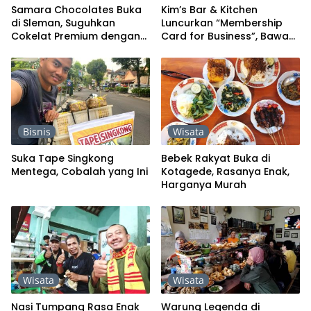
Samara Chocolates Buka
Kim’s Bar & Kitchen
di Sleman, Suguhkan
Luncurkan “Membership
Cokelat Premium dengan
Card for Business”, Bawa
Rasa Mendalam
Tamu Dapat Fee 8 Persen
Bisnis
Wisata
Suka Tape Singkong
Bebek Rakyat Buka di
Mentega, Cobalah yang Ini
Kotagede, Rasanya Enak,
Harganya Murah
Wisata
Wisata
Nasi Tumpang Rasa Enak
Warung Legenda di