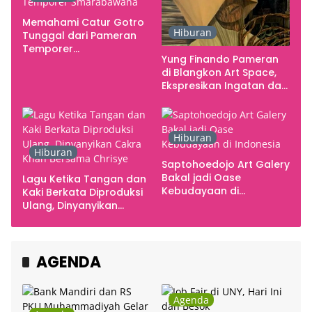
Memahami Catur Gotro
Hiburan
Tunggal dari Pameran
Temporer
Yung Finando Pameran
Smarabawana
di Blangkon Art Space,
Ekspresikan Ingatan dan
Emosi
Hiburan
Hiburan
Saptohoedojo Art Galery
Bakal jadi Oase
Lagu Ketika Tangan dan
Kebudayaan di
Kaki Berkata Diproduksi
Indonesia
Ulang, Dinyanyikan
Cakra Khan Bersama
Chrisye
AGENDA
Agenda