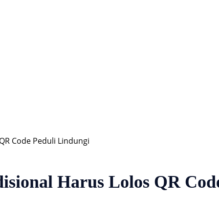
Hiburan
Nasional
Profil
Agenda
 QR Code Peduli Lindungi
disional Harus Lolos QR Cod