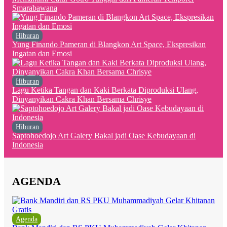
Smarabawana
Hiburan
Yung Finando Pameran di Blangkon Art Space, Ekspresikan
Ingatan dan Emosi
Hiburan
Lagu Ketika Tangan dan Kaki Berkata Diproduksi Ulang,
Dinyanyikan Cakra Khan Bersama Chrisye
Hiburan
Saptohoedojo Art Galery Bakal jadi Oase Kebudayaan di
Indonesia
AGENDA
Agenda