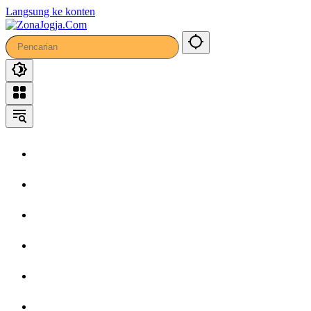
44
Langsung ke konten
Home
Headline
Kronika
Bisnis
Wisata
Hiburan