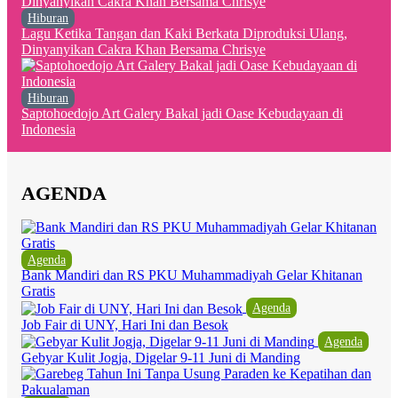
Hiburan
Lagu Ketika Tangan dan Kaki Berkata Diproduksi Ulang,
Dinyanyikan Cakra Khan Bersama Chrisye
Hiburan
Saptohoedojo Art Galery Bakal jadi Oase Kebudayaan di
Indonesia
AGENDA
Agenda
Bank Mandiri dan RS PKU Muhammadiyah Gelar Khitanan
Gratis
Agenda
Job Fair di UNY, Hari Ini dan Besok
Agenda
Gebyar Kulit Jogja, Digelar 9-11 Juni di Manding