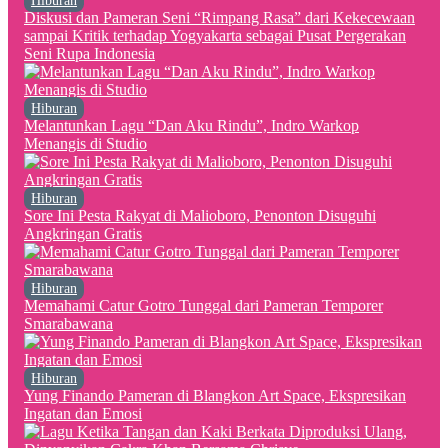
Hiburan
Diskusi dan Pameran Seni “Rimpang Rasa” dari Kekecewaan
sampai Kritik terhadap Yogyakarta sebagai Pusat Pergerakan
Seni Rupa Indonesia
Hiburan
Melantunkan Lagu “Dan Aku Rindu”, Indro Warkop
Menangis di Studio
Hiburan
Sore Ini Pesta Rakyat di Malioboro, Penonton Disuguhi
Angkringan Gratis
Hiburan
Memahami Catur Gotro Tunggal dari Pameran Temporer
Smarabawana
Hiburan
Yung Finando Pameran di Blangkon Art Space, Ekspresikan
Ingatan dan Emosi