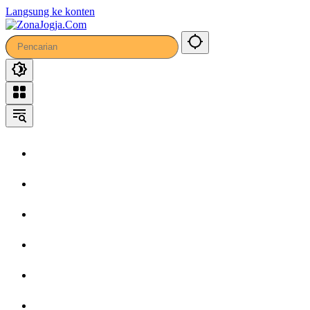
47
Langsung ke konten
Home
Headline
Kronika
Bisnis
Wisata
Hiburan