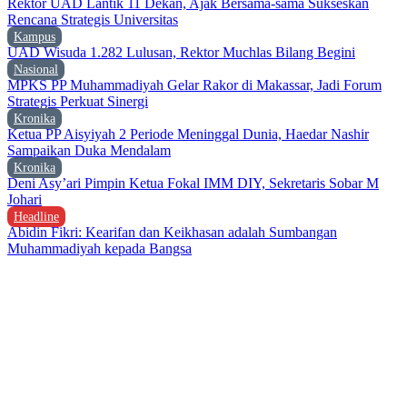
Rektor UAD Lantik 11 Dekan, Ajak Bersama-sama Sukseskan
Rencana Strategis Universitas
Kampus
UAD Wisuda 1.282 Lulusan, Rektor Muchlas Bilang Begini
Nasional
MPKS PP Muhammadiyah Gelar Rakor di Makassar, Jadi Forum
Strategis Perkuat Sinergi
Kronika
Ketua PP Aisyiyah 2 Periode Meninggal Dunia, Haedar Nashir
Sampaikan Duka Mendalam
Kronika
Deni Asy’ari Pimpin Ketua Fokal IMM DIY, Sekretaris Sobar M
Johari
Headline
Abidin Fikri: Kearifan dan Keikhasan adalah Sumbangan
Muhammadiyah kepada Bangsa