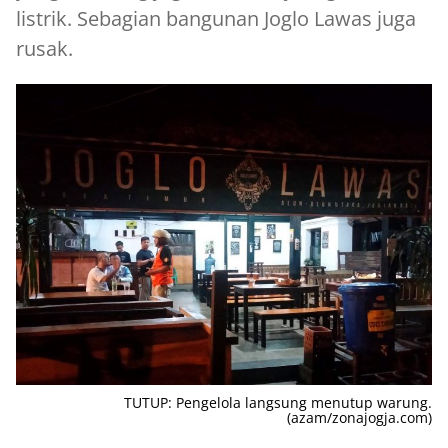
listrik. Sebagian bangunan Joglo Lawas juga
rusak.
TUTUP: Pengelola langsung menutup warung.
(azam/zonajogja.com)