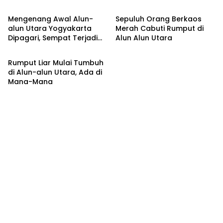
Masa Kanak-Kanak
Mengenang Awal Alun-
Sepuluh Orang Berkaos
alun Utara Yogyakarta
Merah Cabuti Rumput di
Dipagari, Sempat Terjadi
Alun Alun Utara
Kronika
Fenomena Alam
Rumput Liar Mulai Tumbuh
di Alun-alun Utara, Ada di
Mana-Mana