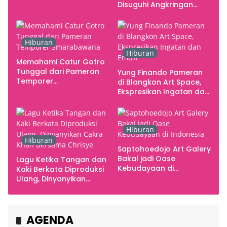
Studio
Disuguhi Angkringan
Gratis
Hiburan
Hiburan
Memahami Catur Gotro
Tunggal dari Pameran
Yung Finando Pameran
Temporer
di Blangkon Art Space,
Smarabawana
Ekspresikan Ingatan dan
Emosi
Hiburan
Hiburan
Saptohoedojo Art Galery
Bakal jadi Oase
Lagu Ketika Tangan dan
Kebudayaan di
Kaki Berkata Diproduksi
Indonesia
Ulang, Dinyanyikan
Cakra Khan Bersama
Chrisye
AGENDA