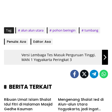
Tag:
alun alun utara
pohon beringin
tumbang
Penulis: Aza
Editor: Asa
Versi Lembaga Tes Masuk Perguruan Tinggi,
MAN 1 Yogyakarta Peringkat 3
BERITA TERKAIT
Kronika
Kronika
Ribuan Umat Islam Shalat
Mengenang Shalat Ied di
Idul Fitri di Halaman Masjid
Alun-alun Utara
Gedhe Kauman
Yogyakarta, jadi Ingat
Kronika
Kronika