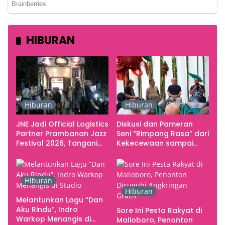
HIBURAN
Hiburan
Hiburan
JNE Jadi Official Logistics
Diskusi dan Pameran
Partner Prambanan Jazz
Seni “Rimpang Rasa” dari
Festival 2026, Tangani
Kekecewaan sampai
Seluruh Pergerakan
Kritik terhadap
Kebutuhan Konser
Yogyakarta sebagai
Pusat Pergerakan Seni
Hiburan
Rupa Indonesia
Hiburan
Melantunkan Lagu “Dan
Aku Rindu”, Indro
Sore Ini Pesta Rakyat di
Warkop Menangis di
Malioboro, Penonton