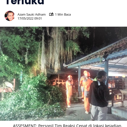
Terluka
368
Azam Sauki Adham
1 Min Baca
17/05/2022 09:01
ASSESMENT: Personil Tim Reaksi Cepat di lokasi kejadian.