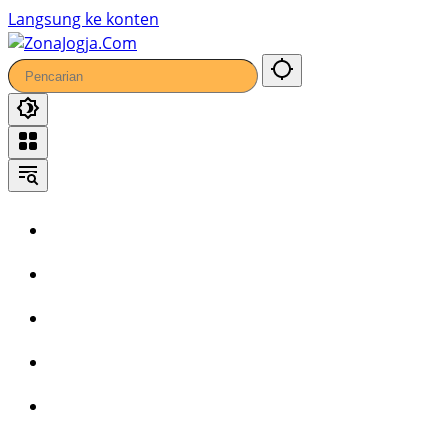
97
Langsung ke konten
Home
Headline
Kronika
Bisnis
Wisata