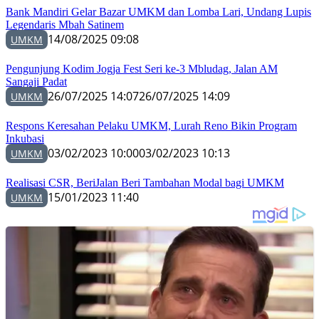
Bank Mandiri Gelar Bazar UMKM dan Lomba Lari, Undang Lupis
Legendaris Mbah Satinem
14/08/2025 09:08
UMKM
Pengunjung Kodim Jogja Fest Seri ke-3 Mbludag, Jalan AM
Sangaji Padat
26/07/2025 14:07
26/07/2025 14:09
UMKM
Respons Keresahan Pelaku UMKM, Lurah Reno Bikin Program
Inkubasi
03/02/2023 10:00
03/02/2023 10:13
UMKM
Realisasi CSR, BeriJalan Beri Tambahan Modal bagi UMKM
15/01/2023 11:40
UMKM