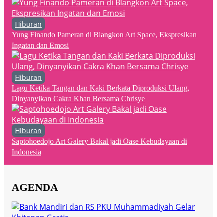
Hiburan
Yung Finando Pameran di Blangkon Art Space, Ekspresikan
Ingatan dan Emosi
Hiburan
Lagu Ketika Tangan dan Kaki Berkata Diproduksi Ulang,
Dinyanyikan Cakra Khan Bersama Chrisye
Hiburan
Saptohoedojo Art Galery Bakal jadi Oase Kebudayaan di
Indonesia
AGENDA