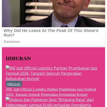
HIBURAN
Hiburan
JNE Jadi Official Logistics Partner Prambanan Jazz Festival
2026, Tangani Seluruh Pergerakan Kebutuhan Konser