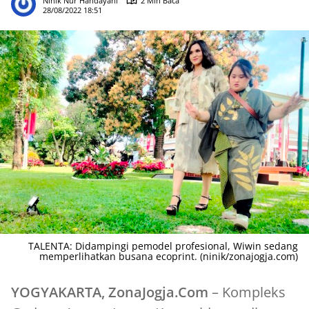
Ninik Nur Handayani
2 Min Baca
28/08/2022 18:51
TALENTA: Didampingi pemodel profesional, Wiwin sedang
memperlihatkan busana ecoprint. (ninik/zonajogja.com)
YOGYAKARTA, ZonaJogja.Com
– Kompleks