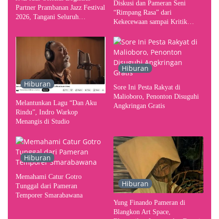
Diskusi dan Pameran Seni
Partner Prambanan Jazz Festival
“Rimpang Rasa” dari
2026, Tangani Seluruh
Kekecewaan sampai Kritik
Pergerakan Kebutuhan Konser
terhadap Yogyakarta sebagai
Pusat Pergerakan Seni Rupa
Indonesia
Hiburan
Hiburan
Sore Ini Pesta Rakyat di
Malioboro, Penonton Disuguhi
Melantunkan Lagu “Dan Aku
Angkringan Gratis
Rindu”, Indro Warkop
Menangis di Studio
Hiburan
Memahami Catur Gotro
Hiburan
Tunggal dari Pameran
Temporer Smarabawana
Yung Finando Pameran di
Blangkon Art Space,