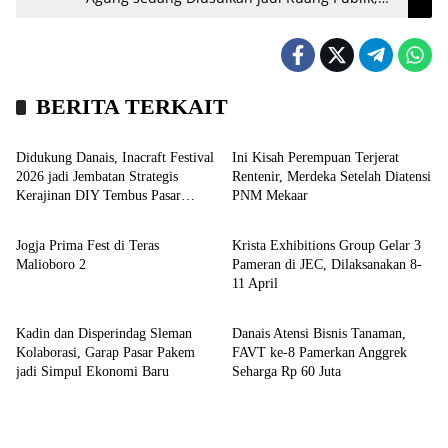
Ini Penjelasannya
BERITA TERKAIT
Headline
Bisnis
Didukung Danais, Inacraft Festival
Ini Kisah Perempuan Terjerat
2026 jadi Jembatan Strategis
Rentenir, Merdeka Setelah Diatensi
Kerajinan DIY Tembus Pasar
PNM Mekaar
Agenda
Wisata
Global
Jogja Prima Fest di Teras
Krista Exhibitions Group Gelar 3
Malioboro 2
Pameran di JEC, Dilaksanakan 8-
11 April
Bisnis
Bisnis
Kadin dan Disperindag Sleman
Danais Atensi Bisnis Tanaman,
Kolaborasi, Garap Pasar Pakem
FAVT ke-8 Pamerkan Anggrek
jadi Simpul Ekonomi Baru
Seharga Rp 60 Juta