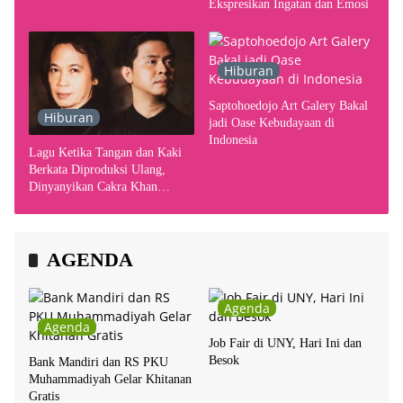
Ekspresikan Ingatan dan Emosi
Hiburan
Saptohoedojo Art Galery Bakal
Hiburan
jadi Oase Kebudayaan di
Indonesia
Lagu Ketika Tangan dan Kaki
Berkata Diproduksi Ulang,
Dinyanyikan Cakra Khan
Bersama Chrisye
AGENDA
Agenda
Agenda
Job Fair di UNY, Hari Ini dan
Besok
Bank Mandiri dan RS PKU
Muhammadiyah Gelar Khitanan
Gratis