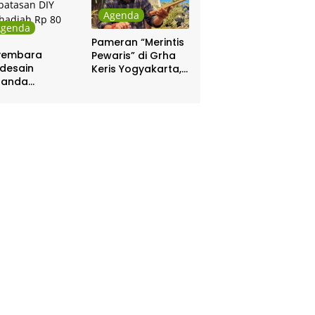
Agenda
Agenda
Pameran “Merintis
yembara
Pewaris” di Grha
desain
Keris Yogyakarta,
nanda
Digelar 17 – 20
batasan DIY
April
hadiah Rp 80
a