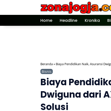
Langsung
ke
konten
Home
Headline
Kronika
B
Beranda
»
Biaya Pendidikan Naik, Asuransi Dwigu
Bisnis
Biaya Pendidik
Dwiguna dari A
Solusi