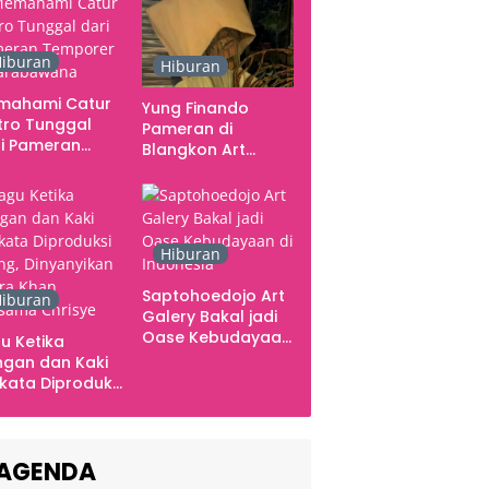
iburan
Hiburan
mahami Catur
Yung Finando
tro Tunggal
Pameran di
i Pameran
Blangkon Art
mporer
Space, Ekspresikan
arabawana
Ingatan dan Emosi
Hiburan
Saptohoedojo Art
iburan
Galery Bakal jadi
Oase Kebudayaan
u Ketika
di Indonesia
gan dan Kaki
kata Diproduksi
ng, Dinyanyikan
kra Khan
sama Chrisye
AGENDA