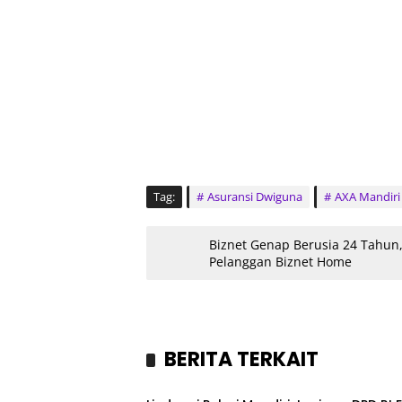
Tag:
Asuransi Dwiguna
AXA Mandiri
Biznet Genap Berusia 24 Tahu
Pelanggan Biznet Home
BERITA TERKAIT
Sport
Headl