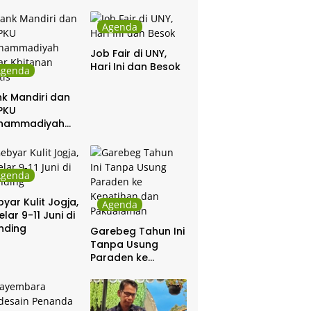
Agenda
Job Fair di UNY,
Hari Ini dan Besok
Agenda
k Mandiri dan
PKU
hammadiyah
ar Khitanan
tis
Agenda
yar Kulit Jogja,
Agenda
elar 9-11 Juni di
nding
Garebeg Tahun Ini
Tanpa Usung
Paraden ke
Kepatihan dan
Pakualaman