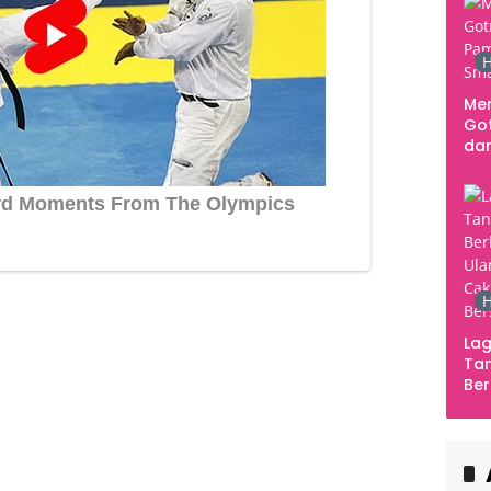
H
Me
Go
dar
Te
Sm
H
Lag
Tan
Ber
Ula
Ca
Ber