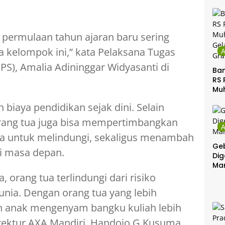
 permulaan tahun ajaran baru sering
a kelompok ini,” kata Pelaksana Tugas
BPS), Amalia Adininggar Widyasanti di
Ban
RS 
Mu
Gel
 biaya pendidikan sejak dini. Selain
Gra
rang tua juga bisa mempertimbangkan
na untuk melindungi, sekaligus menambah
Geb
di masa depan.
Dig
Ma
 orang tua terlindungi dari risiko
nia. Dengan orang tua yang lebih
kan anak mengenyam bangku kuliah lebih
irektur AXA Mandiri, Handojo G Kusuma.