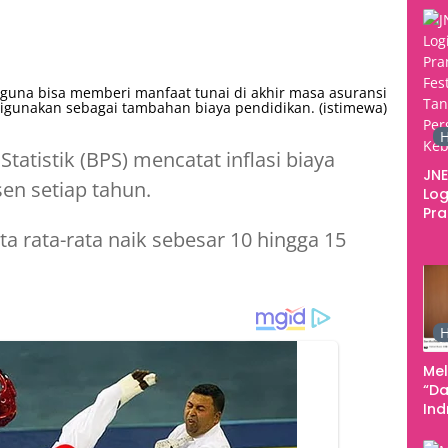
720
una bisa memberi manfaat tunai di akhir masa asuransi
igunakan sebagai tambahan biaya pendidikan. (istimewa)
H
Statistik (BPS) mencatat inflasi biaya
JNE
en setiap tahun.
Log
Pr
Fes
a rata-rata naik sebesar 10 hingga 15
Tan
Pe
Ke
H
Me
“Da
In
Men