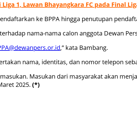
i Liga 1, Lawan Bhayangkara FC pada Final Lig
mendaftarkan ke BPPA hingga penutupan pendafta
rhadap nama-nama calon anggota Dewan Pers h
PPA@dewanpers.or.id
,” kata Bambang.
rtakan nama, identitas, dan nomor telepon seba
i masukan. Masukan dari masyarakat akan menj
Maret 2025.
(*)