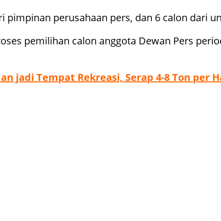
ari pimpinan perusahaan pers, dan 6 calon dari 
ses pemilihan calon anggota Dewan Pers period
an jadi Tempat Rekreasi, Serap 4-8 Ton per H