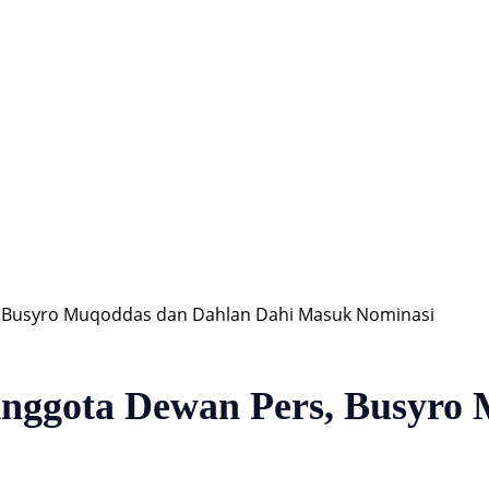
Hiburan
Nasional
Profil
Agenda
 Busyro Muqoddas dan Dahlan Dahi Masuk Nominasi
ggota Dewan Pers, Busyro 