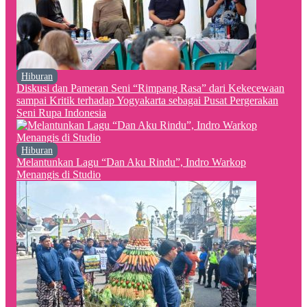
Hiburan
Diskusi dan Pameran Seni “Rimpang Rasa” dari Kekecewaan
sampai Kritik terhadap Yogyakarta sebagai Pusat Pergerakan
Seni Rupa Indonesia
Hiburan
Melantunkan Lagu “Dan Aku Rindu”, Indro Warkop
Menangis di Studio