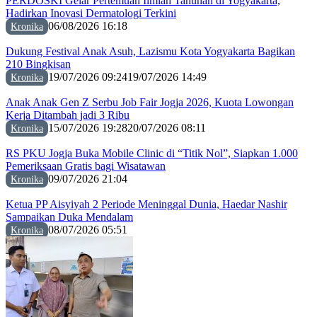
PERDOSKI Gelar Pertemuan Ilmiah Tahunan di Yogyakarta,
Hadirkan Inovasi Dermatologi Terkini
06/08/2026 16:18
Kronika
Dukung Festival Anak Asuh, Lazismu Kota Yogyakarta Bagikan
210 Bingkisan
19/07/2026 09:24
19/07/2026 14:49
Kronika
Anak Anak Gen Z Serbu Job Fair Jogja 2026, Kuota Lowongan
Kerja Ditambah jadi 3 Ribu
15/07/2026 19:28
20/07/2026 08:11
Kronika
RS PKU Jogja Buka Mobile Clinic di “Titik Nol”, Siapkan 1.000
Pemeriksaan Gratis bagi Wisatawan
09/07/2026 21:04
Kronika
Ketua PP Aisyiyah 2 Periode Meninggal Dunia, Haedar Nashir
Sampaikan Duka Mendalam
08/07/2026 05:51
Kronika