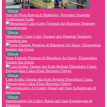
Hiburan
Sore Ini Pesta Rakyat di Malioboro, Penonton Disuguhi
Angkringan Gratis
Hiburan
Memahami Catur Gotro Tunggal dari Pameran Temporer
Smarabawana
Hiburan
Yung Finando Pameran di Blangkon Art Space, Ekspresikan
Ingatan dan Emosi
Hiburan
Lagu Ketika Tangan dan Kaki Berkata Diproduksi Ulang,
Dinyanyikan Cakra Khan Bersama Chrisye
Hiburan
Saptohoedojo Art Galery Bakal jadi Oase Kebudayaan di
Indonesia