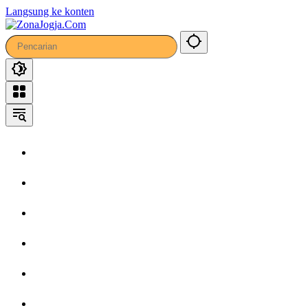
28
Langsung ke konten
Home
Headline
Kronika
Bisnis
Wisata
Hiburan